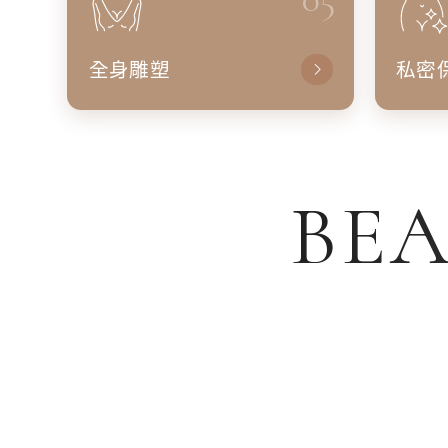
全身雕塑
私密
BEA