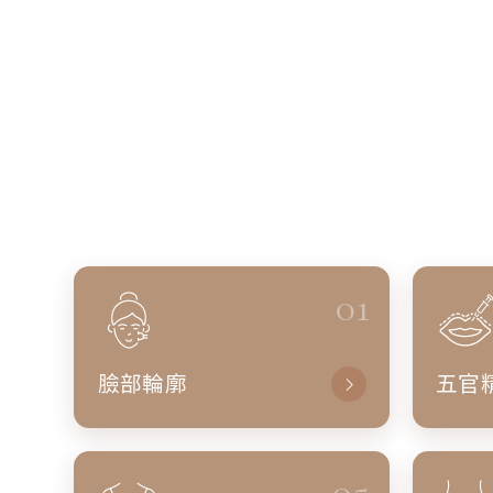
01
臉部輪廓
五官
05