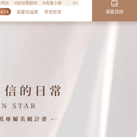
o逆時針
貼貼緊顏針
肉毒小臉
En
,434
我要諮詢
美麗知識庫
常見問答