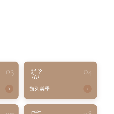
03
04
齒列美學
07
08