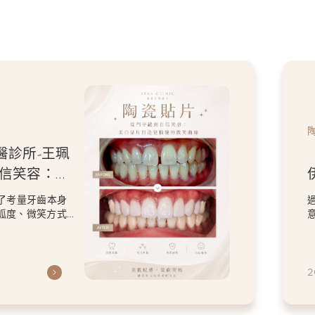
醫診所-王珮
自信笑容：美
微笑曲線
了考量牙齒本身
弧度、微笑方式
虎
2