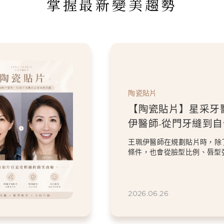
掌握最新變美趨勢
陶瓷貼片
【陶瓷貼片】星采牙
伊醫師-從門牙縫到
白貼片打造更精緻的
王珮伊醫師在規劃貼片時，除
條件，也會從臉型比例、唇型
等細節出發，協助患者...
2026.06.26