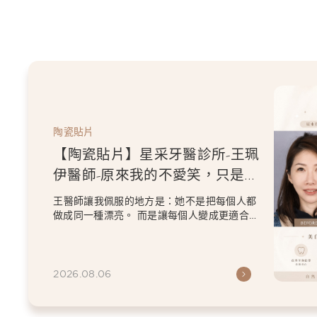
陶瓷貼片
【陶瓷貼片】星采牙醫診所-王珮
伊醫師-原來我的不愛笑，只是不
喜歡自己原本的牙齒
王醫師讓我佩服的地方是：她不是把每個人都
做成同一種漂亮。 而是讓每個人變成更適合自
己的樣子。 現...
2026.08.06