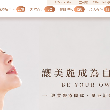
Onda Pro
立可檢
Profhil
278
32
128
13
服務項目
各院資訊
醫師陣容
萬人好評