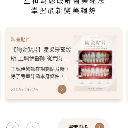
星和為您破解醫美迷思
掌握最新變美趨勢
陶瓷貼片
【陶瓷貼片】星采牙醫診
所-王珮伊醫師-「我不要
把虎牙磨掉。」，一場保
過8顆全瓷冠與陶瓷貼片的
留個人特色的微笑設計
設計，改善了原本在意的顏
色與修復問題，卻依然保留
2026.06.26
患者喜歡的虎牙特色。 因
為...
探索更多