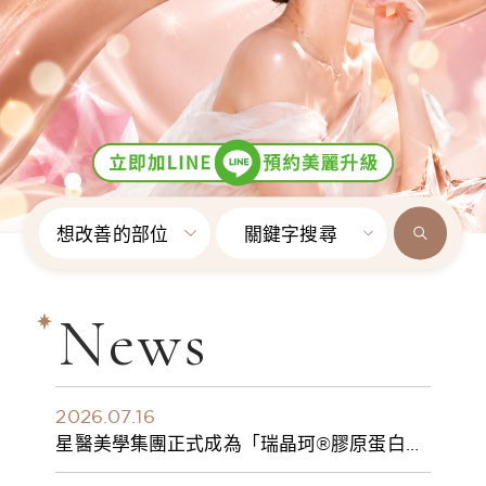
想改善的部位
關鍵字搜尋
News
2026.07.16
星醫美學集團正式成為「瑞晶珂®膠原蛋白植
入劑」台灣獨家總代理