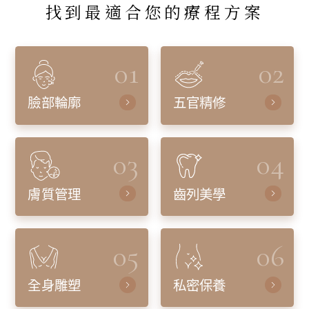
找到最適合您的療程方案
01
02
臉部輪廓
五官精修
03
04
膚質管理
齒列美學
05
06
全身雕塑
私密保養