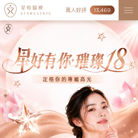
萬人好評
13,469