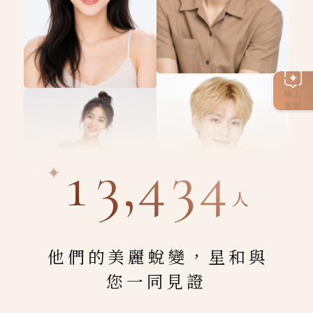
線上
客服
13,434
人
他們的美麗蛻變，星和與
您一同見證