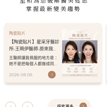
星和為您破解醫美迷思
掌握最新變美趨勢
陶瓷貼片
【陶瓷貼片】星采牙醫診
所-王珮伊醫師-原來我的
不愛笑，只是不喜歡自己
王醫師讓我佩服的地方是：
原本的牙齒
她不是把每個人都做成同一
種漂亮。 而是讓每個人變成
2026.08.06
更適合自己的樣子。 現...
探索更多