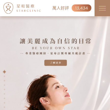
萬人好評
13,434