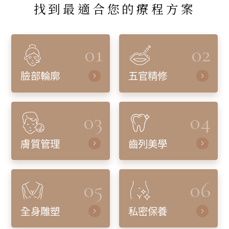
找到最適合您的療程方案
01
02
臉部輪廓
五官精修
03
04
膚質管理
齒列美學
05
06
全身雕塑
私密保養