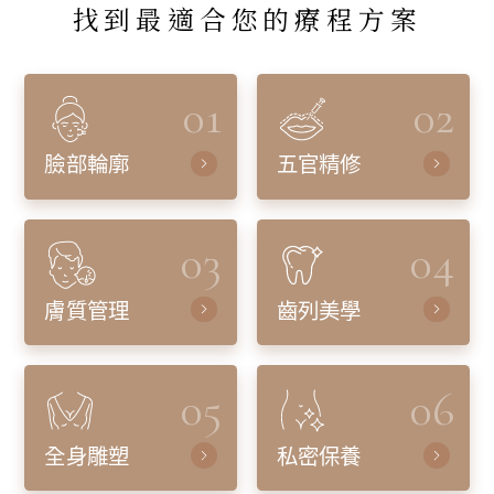
找到最適合您的療程方案
01
02
臉部輪廓
五官精修
03
04
膚質管理
齒列美學
05
06
全身雕塑
私密保養