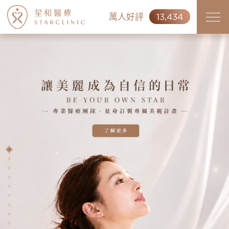
萬人好評
13,434