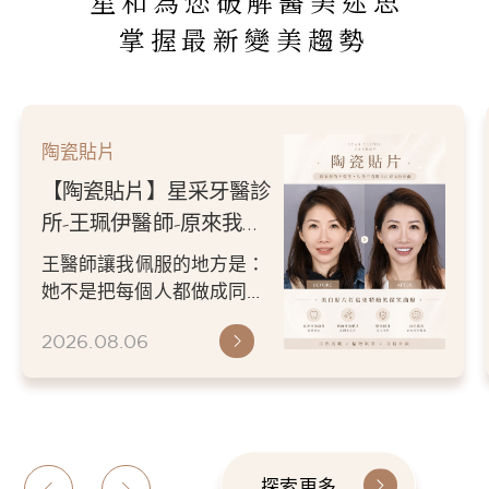
星和為您破解醫美迷思
掌握最新變美趨勢
陶瓷貼片
【陶瓷貼片】星采牙醫診
所-王珮伊醫師-從門牙縫
到自信笑容：美白貼片打
王珮伊醫師在規劃貼片時，
造更精緻的微笑曲線
除了考量牙齒本身條件，也
會從臉型比例、唇型弧度、
2026.06.26
微笑方式等細節出發，協助
患者...
探索更多