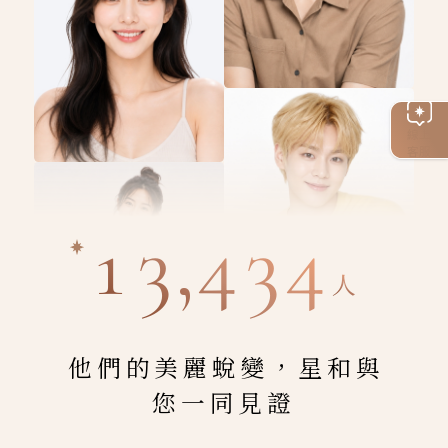
線上
客服
13,434
人
他們的美麗蛻變，星和與
您一同見證