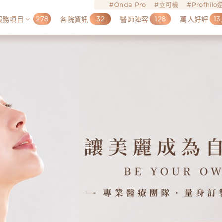
Onda Pro
立可檢
Profhil
278
32
128
13
服務項目
各院資訊
醫師陣容
萬人好評