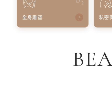
全身雕塑
私密
BEA