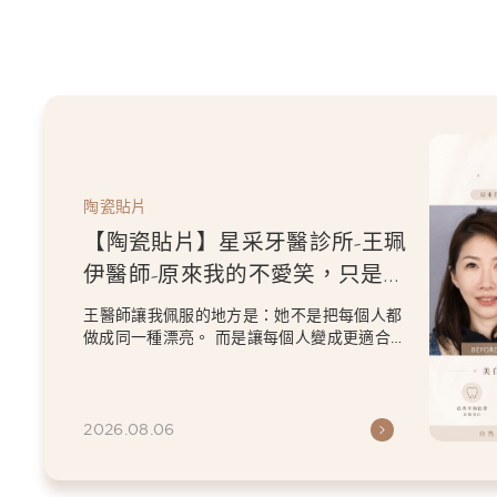
陶瓷貼片
【陶瓷貼片】星采牙醫診所-王珮
伊醫師-原來我的不愛笑，只是不
喜歡自己原本的牙齒
王醫師讓我佩服的地方是：她不是把每個人都
做成同一種漂亮。 而是讓每個人變成更適合自
己的樣子。 現...
2026.08.06