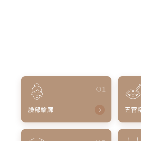
01
臉部輪廓
五官
05