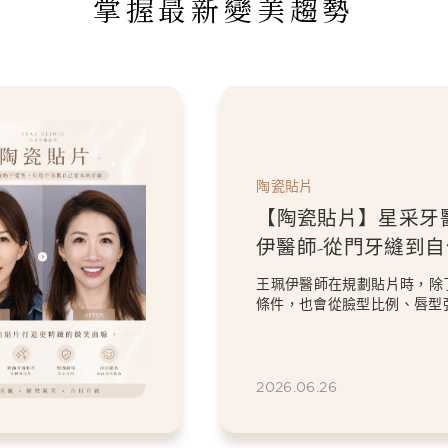
掌握最新變美趨勢
陶瓷貼片
【陶瓷貼片】星采牙
伊醫師-從門牙縫到
白貼片打造更精緻的
王珮伊醫師在規劃貼片時，除
條件，也會從臉型比例、唇型
等細節出發，協助患者...
2026.06.26