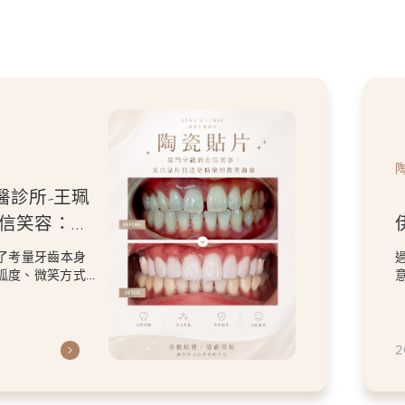
醫診所-王珮
自信笑容：美
微笑曲線
了考量牙齒本身
弧度、微笑方式
虎
2