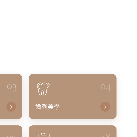
03
04
齒列美學
07
08