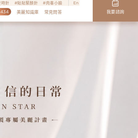
o逆時針
貼貼緊顏針
肉毒小臉
En
,434
我要諮詢
美麗知識庫
常見問答