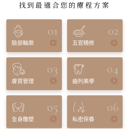
找到最適合您的療程方案
01
02
臉部輪廓
五官精修
03
04
膚質管理
齒列美學
05
06
全身雕塑
私密保養