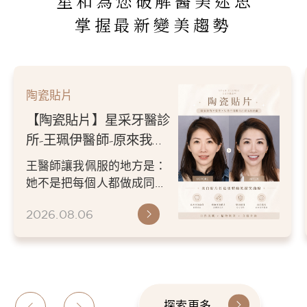
星和為您破解醫美迷思
掌握最新變美趨勢
陶瓷貼片
【陶瓷貼片】星采牙醫診
所-王珮伊醫師-原來我的
不愛笑，只是不喜歡自己
王醫師讓我佩服的地方是：
原本的牙齒
她不是把每個人都做成同一
種漂亮。 而是讓每個人變成
2026.08.06
更適合自己的樣子。 現...
探索更多