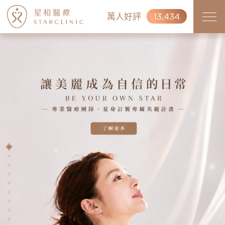
萬人好評
13,434