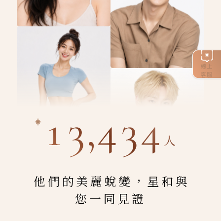
線上
客服
13,434
人
他們的美麗蛻變，星和與
您一同見證