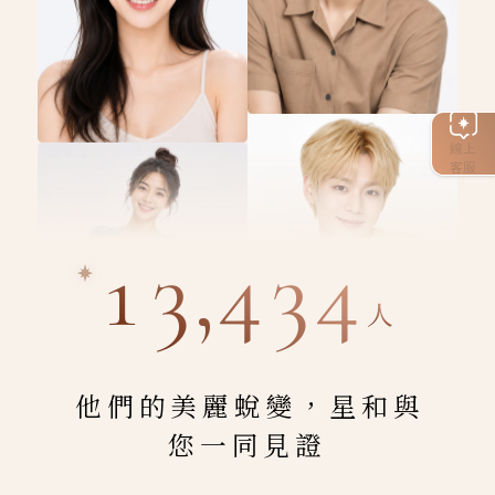
線上
客服
13,434
人
他們的美麗蛻變，星和與
您一同見證