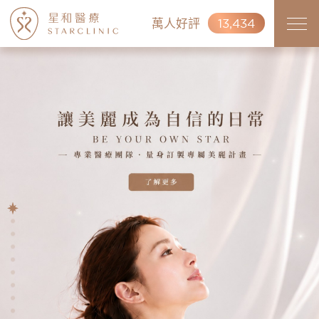
萬人好評
13,434