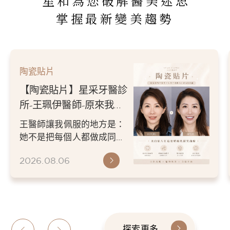
星和為您破解醫美迷思
掌握最新變美趨勢
陶瓷貼片
【陶瓷貼片】星采牙醫診
所-王珮伊醫師-原來我的
不愛笑，只是不喜歡自己
王醫師讓我佩服的地方是：
原本的牙齒
她不是把每個人都做成同一
種漂亮。 而是讓每個人變成
2026.08.06
更適合自己的樣子。 現...
探索更多