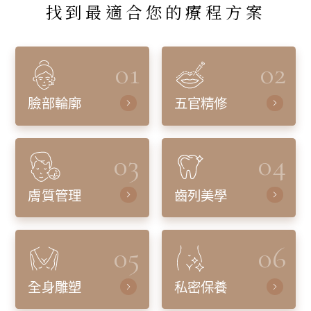
找到最適合您的療程方案
01
02
臉部輪廓
五官精修
03
04
膚質管理
齒列美學
05
06
全身雕塑
私密保養