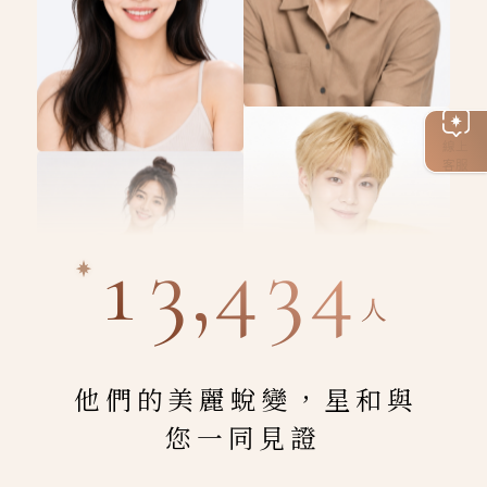
線上
客服
13,434
人
他們的美麗蛻變，星和與
您一同見證