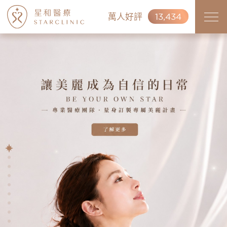
萬人好評
13,434