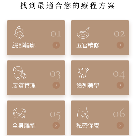
找到最適合您的療程方案
01
02
臉部輪廓
五官精修
03
04
膚質管理
齒列美學
05
06
全身雕塑
私密保養