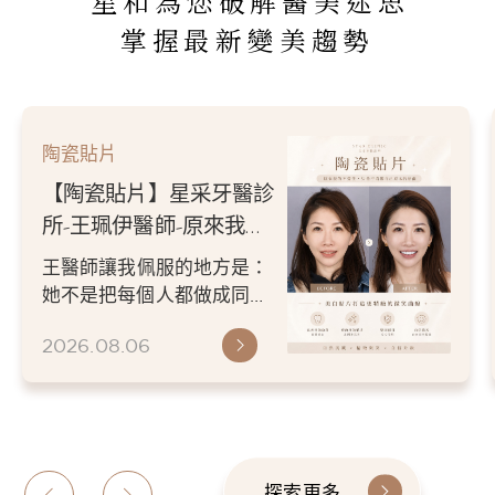
星和為您破解醫美迷思
掌握最新變美趨勢
陶瓷貼片
【陶瓷貼片】星采牙醫診
所-王珮伊醫師-從門牙縫
到自信笑容：美白貼片打
王珮伊醫師在規劃貼片時，
造更精緻的微笑曲線
除了考量牙齒本身條件，也
會從臉型比例、唇型弧度、
2026.06.26
微笑方式等細節出發，協助
患者...
探索更多