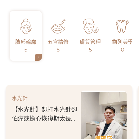
臉部輪廓
五官精修
膚質管理
齒列美學
5
5
5
0
水光針
【水光針】想打水光針卻
怕痛或擔心恢復期太長
嗎？選對儀器是關鍵！