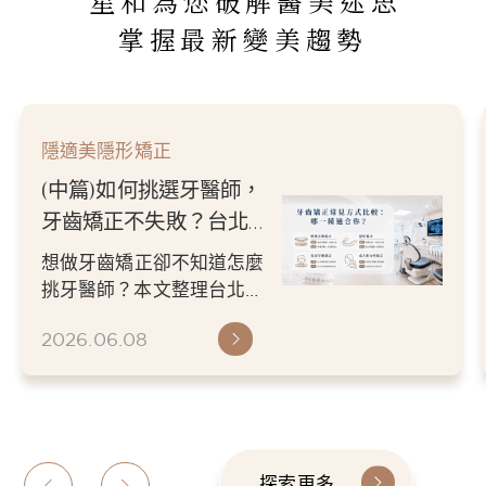
星和為您破解醫美迷思
掌握最新變美趨勢
隱適美隱形矯正
(中篇)如何挑選牙醫師，
牙齒矯正不失敗？台北／
新竹牙醫推薦指南
想做牙齒矯正卻不知道怎麼
挑牙醫師？本文整理台北／
新竹牙醫推薦挑選重點，從
2026.06.08
醫師經驗、數位檢查、矯正
方案...
探索更多