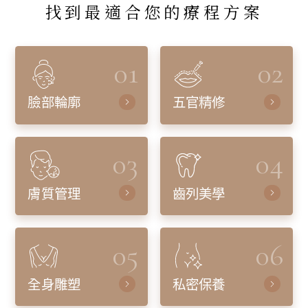
找到最適合您的療程方案
01
02
臉部輪廓
五官精修
03
04
膚質管理
齒列美學
05
06
全身雕塑
私密保養