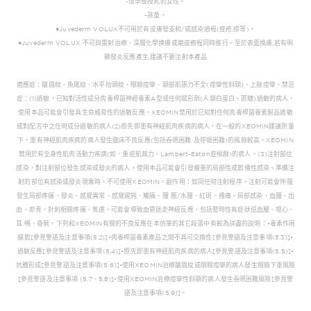
-懷孕或授乳的女性。
-孩童。
●Juvederm VOLUX不可用於有皮膚發支和/或感染過程(痤疮,疹等)。
●Juvederm VOLUX 不可與雷射治療、深層化學换膚或磨皮療程同時進行。至於表面換膚,若有明
顯發炎反應產生,建議不要注射本產品
適應症：皺眉紋、魚尾紋、水平抬頭紋、眼瞼痙攣、頸部肌張力不全(痙攣性斜頸)、上肢痙攣。禁忌
症：(1)過敏，已知對活性成分肉毒桿菌神經毒素A型或任何賦形劑(人類白蛋白、蔗糖)過敏的病人，
使用本品可能會引發具生命威脅性的過敏反應。XEOMIN禁用於已知對任何肉毒桿菌毒素製品過敏
或對配方中之任何成分過敏的病人(2)原先即患有神經肌肉疾病的病人，在一般的XEOMIN建議劑量
下，患有神經肌肉疾病的病人發生臨床不良反應(包括吞嚥困難 及呼吸困難)的風險較高。XEOMIN
禁用於有全身性肌肉活動力疾病(如，重症肌無力、Lambert-Eaton症候群)的病人。(3)注射部位
感染，對注射部位發生感染或發炎的病人，使用本品可能會引發嚴重的局部性或散播性感染。準備注
射的部位有感染或發炎現象時，不可使用XEOMIN。副作用：如同任何注射程序，注射可能會伴隨
發生局部疼痛、發炎、感覺異常、感覺遲鈍、觸痛、腫 脹/水腫、紅斑、搔癢、局部感染、血腫、出
血、瘀青。針刺相關疼痛、焦慮，可能會導致血管迷走神經反應，包括暫時性有症狀低血壓、噁心、
耳 鳴、昏厥。下列和XEOMIN有關的不良反應在本仿單的其它段落中有較為詳盡的說明：•毒素作用
擴散[參見警語及注意事項(5.2)]•肉毒桿菌毒素產品之間不具可交換性[參見警語及注意事項(5.3)]•
過敏反應[參見警語及注意事項(5.4)]•原先即患有神經肌肉疾病的病人[參見警語及注意事項(5.5)]•
抗體形成[參見警語及注意事項(5.6)]•使用XEOMIN治療皺眉紋或眼瞼痙攣的病人發生眼瞼下垂風險
[參見警語及注意事項 (5.7、5.8)]•使用XEOMIN治療痙攣性斜頸的病人發生吞嚥困難風險[參見警
語及注意事項(5.9)]。