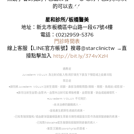
的可以去.ᐟ.ᐟ
星和診所/板橋醫美
地址：新北市板橋區中山路一段67號4樓
電話：(02)2959-5376
門診時間表
線上客服【LINE官方帳號】搜尋@starclinictw →直
接點擊加入
http://bit.ly/374vXzH
適應症
Juvederm VOLUX 為注射式植入物,用於填充下頷及下顎區域之皮膚凹陷
禁忌症
●請勿將Juvederm VOLUX注射至眉間、前額、鼻部及眼眶周圍(眼瞼、眼圈、魚尾紋)或唇部。
●請勿注射至血管(血管內。血管內注射可能導致栓塞、血管阻塞、缺血或組織壞死。
●Juvederm VOLUX 不可用於:
-尚未治療的癲癇病人。
-容易產生肥厚性疤痕的病惠。
-已知對玻尿酸和/或由鍵球菌屬細菌產生革蘭氏陽性細菌蛋白質作為玻尿酸過敏的病惠。
-已知對lidocaine或含胺類局部麻醉劑過敏的病人。
-紫質沉著病(porphyria)的患者。