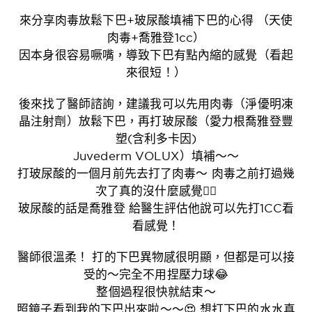
來分享肉毒放鬆下巴+玻尿酸填補下巴的心得 （天使
肉毒+喬雅登1cc）
因本身很容易噘嘴，導致下巴有點內縮的感覺（看起
來很短！）
後來找了醫師諮詢，建議我可以先用肉毒（淨優明凍
晶注射劑）放鬆下巴，再打玻尿酸（
愛力根喬雅登豐
塑(含利多卡因)
Juvederm VOLUX
）填補～～
打玻尿酸的一個月前先去打了肉毒～ 肉毒之前打過幾
次了真的沒什麼感覺👍🏼
玻尿酸的話是喬雅登 給醫生評估他說可以先打1CC看
看感覺！
醫師很溫柔！ 打的下巴異物感很明顯，但都是可以接
受的～完全不用捏壓力球😂
整個過程很快就結束～
照鏡子看到我的下巴出來啦～～😍 想打下巴的水水真