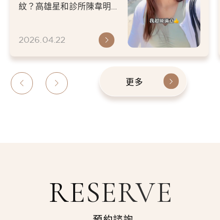
遮蓋法令紋的部分 整
紋？高雄星和診所陳韋明醫
個人狀態就好超多的-
師大分子玻尿酸（星星針）
體驗分享！對症下藥填補臉
小李
2026.04.22
部凹陷...
更多
RESERVE
預約諮詢