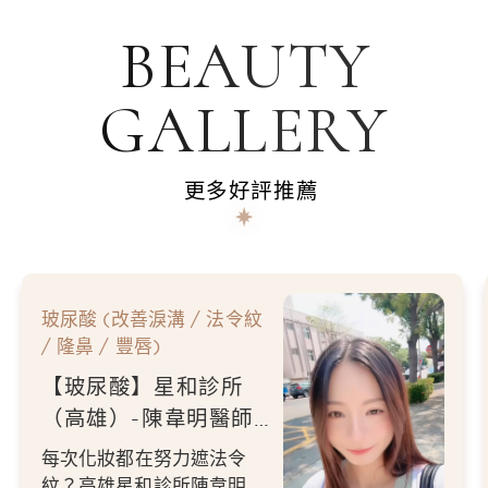
BEAUTY
GALLERY
更多好評推薦
玻尿酸 (改善淚溝 / 法令紋
/ 隆鼻 / 豐唇)
【玻尿酸】星和診所
（高雄）-陳韋明醫師-
每次化妝的時候 只要
每次化妝都在努力遮法令
遮蓋法令紋的部分 整
紋？高雄星和診所陳韋明醫