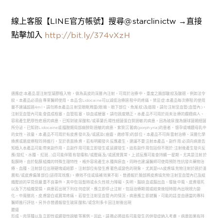
線上客服【LINE官方帳號】搜尋@starclinictw →直接
點擊加入
http://bit.ly/374vXzH
適應症:本產品是注射型凝膠植入物，做為真皮的深層內注射，可用於治療中、重度之臉部皺紋及皺褶，例如法令
紋。本產品必須由專業醫師使用。本品含Lidocaine可以減低治療過程中的疼痛。禁忌症:本產品每次療程的使用
量不建議超過4ml。請勿將本產品注射至眼眶周圍(眼瞼、眼下部位、魚尾紋)及眉間。請勿注射至血管(血管內)。
注射至血管內可能會造成栓塞、血管阻塞、缺血或梗塞。請勿過度矯正。本產品不可用於尚未治療的癲癇病人、
容易產生肥厚性疤痕的病患、已知對玻尿酸和/或革蘭氏陽性細菌蛋白質過敏的病患，因為玻尿酸為鏈球菌類細菌
所分泌、已知對Lidocaine或醯胺類局部麻醉劑過敏的病患、紫質沉著病(porphyria)的患者、懷孕或哺餵母乳中
的女性、孩童。本產品不可用於有皮膚發炎及/或感染(痤瘡、皰疹等)的部位。本產品不可與雷射治療、深層化學
換膚或磨皮療程同時進行。至於表面換膚，若有明顯發炎反應產生，建議不要注射本產品。副作用:必須向病患告
知植入本產品可能帶來副作用，且副作用可能立即發生或延遲發生。這些副作用包括但不限於:注射後產生發炎反
應(發紅、水腫、紅斑…)且可能伴隨有發癢和/或壓痛及/或感覺異常。上述反應可能會持續一星期。尤其是注射於
黏膜時，由於黏膜組織的特殊生理特性，格外容易產生水腫與瘀血。同時也建議醫師可使用預防性抗發炎藥物治
療、血腫、注射部位出現硬塊或結節、注射部位有發生膚著色或變色的現象，尤其是HA皮膚填充物注射於過於淺
層和/或皮膚偏薄部位(廷得耳效應)。療效不佳或填補效果不彰、曾通報於臉部將皮膚填充物注射至血管內已及組
織壓迫的罕見但嚴重不良事件，其中包括暫時或永久性視力障礙、失明、腦缺血或腦出血、導致中風、皮膚壞死
以及下方組織受損。病患若出現下列任何症狀，應立即停止注射，包括治療期間或結束後短時間內出現視力變
化、中風徵兆、皮膚變白或異常疼痛。若發生注射至血管內的情況，病患應立即就醫，可能的話並由適當的專科
醫師進行評估。另外亦曾通報發生玻尿酸和/或含利多卡因注射後出現
膿瘍
形成、肉芽腫以及立即性或遲發性過敏等案例。因此，請務必將這些可能發生的併發症納入考慮。病患如果有持