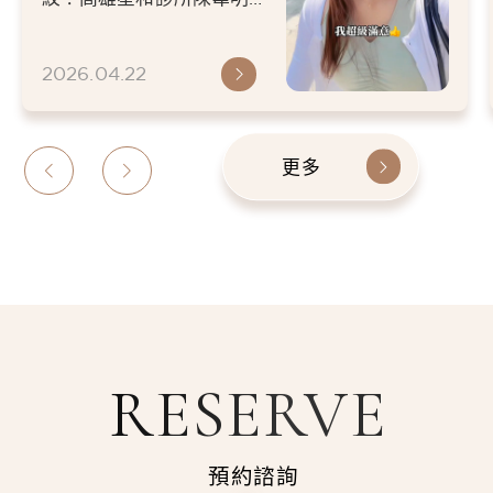
個人狀態就好超多的-
師大分子玻尿酸（星星針）
體驗分享！對症下藥填補臉
小李
2026.04.22
部凹陷...
更多
RESERVE
預約諮詢