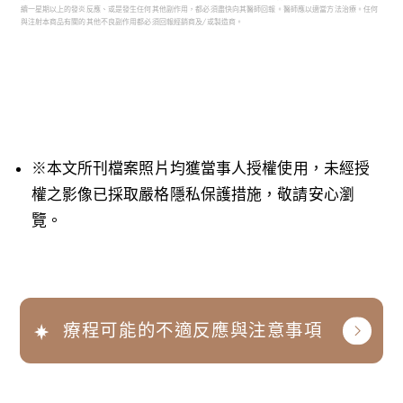
續一星期以上的發炎反應、或是發生任何其他副作用，都必須盡快向其醫師回報。醫師應以適當方法治療。任何
與注射本商品有關的其他不良副作用都必須回報經銷商及/或製造商。
※本文所刊檔案照片均獲當事人授權使用，未經授
權之影像已採取嚴格隱私保護措施，敬請安心瀏
覽。
療程可能的不適反應與注意事項