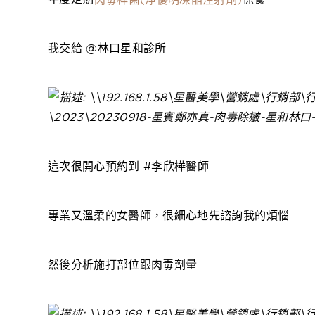
我交給 @林口星和診所
這次很開心預約到 #李欣樺醫師
專業又溫柔的女醫師，很細心地先諮詢我的煩惱
然後分析施打部位跟肉毒劑量