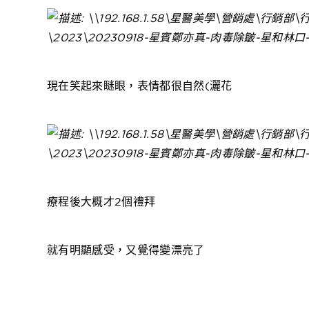
現在笑起來瞇眼，表情都很自然(灑花
療程後大概才2個禮拜
就有明顯感受，又覺得變漂亮了