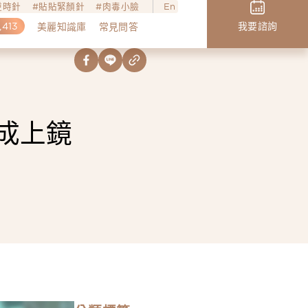
o逆時針
貼貼緊顏針
肉毒小臉
En
,413
我要諮詢
美麗知識庫
常見問答
成上鏡