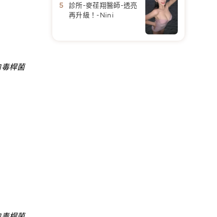
診所-麥荏翔醫師-透亮
再升級！-Nini