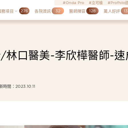
Onda Pro
立可檢
Profhil
276
32
128
13
服務項目
各院資訊
醫師陣容
萬人好評
/林口醫美-李欣樺醫師-速
新時間：2023.10.11