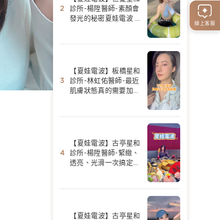
診所-楊陞醫師-素顏會
發光的秘密夏娃電波 -
線上客服
陳香菱
【夏娃電波】板橋星和
診所-林虹佑醫師-最近
肌膚狀態真的需要加強
保養-Yui Huang
【夏娃電波】古亭星和
診所-楊陞醫師-緊緻、
透亮、光滑一次搞定｜
夏娃電波初體驗-Fang
美食景點分享
【夏娃電波】古亭星和