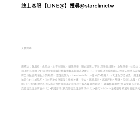
線上客服
【LINE@】搜尋@starclinictw
天使肉毒
適應症：皺眉紋、魚尾紋、水平抬頭紋、眼瞼痙攣、頸部肌張力不全(痙攣性斜頸)、上肢痙攣。禁忌症：
XEOMIN禁用於已知對任何肉毒桿菌毒素製品過敏或對配方中之任何成分過敏的病人(2)原先即患有神經
有全身性肌肉活動力疾病(如，重症肌無力、Lambert-Eaton症候群)的病人。(3)注射部位感
如同任何注射程序，注射可能會伴隨發生局部疼痛、發炎、感覺異常、感覺遲鈍、觸痛、腫 脹/水腫、
和XEOMIN有關的不良反應在本仿單的其它段落中有較為詳盡的說明：•毒素作用擴散[參見警語及注意事項(
見警語及注意事項(5.5)]•抗體形成[參見警語及注意事項(5.6)]•使用XEOMIN治療皺眉紋或眼瞼痙攣