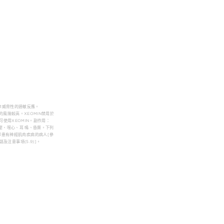
命威脅性的過敏反應。
風險較高。XEOMIN禁用於
可使用XEOMIN。副作用：
壓、噁心、耳 鳴、昏厥。下列
先即患有神經肌肉疾病的病人[參
及注意事項(5.9)]。