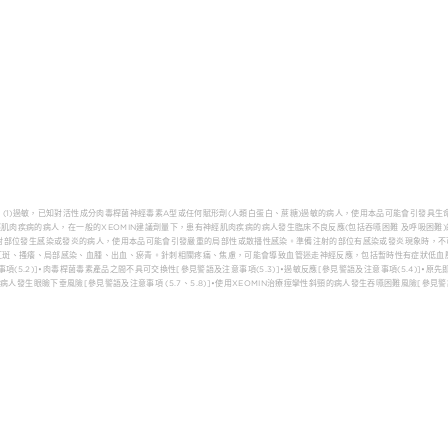
(1)過敏，已知對活性成分肉毒桿菌神經毒素A型或任何賦形劑(人類白蛋白、蔗糖)過敏的病人，使用本品可能會引發具生
肌肉疾病的病人，在一般的XEOMIN建議劑量下，患有神經肌肉疾病的病人發生臨床不良反應(包括吞嚥困難 及呼吸困難)的
染，對注射部位發生感染或發炎的病人，使用本品可能會引發嚴重的局部性或散播性感染。準備注射的部位有感染或發炎現象時，不
紅斑、搔癢、局部感染、血腫、出血、瘀青。針刺相關疼痛、焦慮，可能會導致血管迷走神經反應，包括暫時性有症狀低血
5.2)]•肉毒桿菌毒素產品之間不具可交換性[參見警語及注意事項(5.3)]•過敏反應[參見警語及注意事項(5.4)]•原
的病人發生眼瞼下垂風險[參見警語及注意事項 (5.7、5.8)]•使用XEOMIN治療痙攣性斜頸的病人發生吞嚥困難風險[參見警語