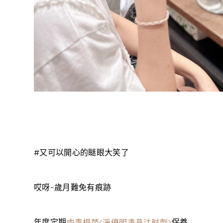
#又可以開心的瞇眼大笑了
哎呀~歲月難免有痕跡
年度定期
保養
肉毒桿菌(淨優明凍晶注射劑)