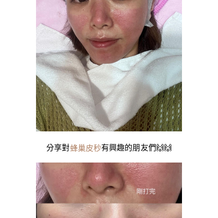
分享對
有興趣的朋友們🙌🙌
蜂巢皮秒