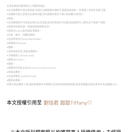
在某些患者中觀察到以下輕微併發症:
●在治泰遇程中會出现疼痛·但是在治療過租中通常不富要局部底醉。 色素過少會發生色素沉著。
●治療後可能立即發生紅斑和水腫,但在最壞的情況下數小時或數天後消失。
●結痂。
●在治療過程中可能會出現水泡,但是此為自然表皮內的反應,因此通常可以癒合且不會留下疤痕
●短暫的色素改變、紋路改變和疤痕形成。
●紫斑(Purpura)和毛細血管擴張。
●淤青、麻木、持續的熱感。
●出血性氣泡(Hemorrhagicbullae)
●黃褐斑(Melasma)
●腫脹。
●淺表血栓形成,血栓性靜脈炎。
●冷莓麻疹(Cold urticarial)
●瘀點(Petechia)。
●萎縮。
●預期外的毛髮生長(Paradoxical hypertrichosis)
●免疫反應性。
●白血球增生(Leukotrichosis)
●臨床反應差。
伟管不良反應很少見,請依原廠使用手冊操作,包含術前和術後指導,並使用適當的技術,將其不良反應最小化。
本文授權引用至
劉恬君 甜甜Tiffany🤍