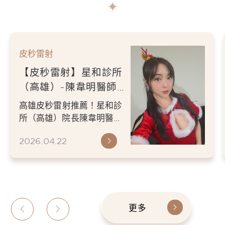
皮秒雷射
【皮秒雷射】星和診所
（高雄）-陳韋明醫師-
給你們看看我的恐龍耳
初次做皮秒雷射會痛嗎？退
環之外，也看看我現在
紅需要幾天？星和診所（高
的膚質很漂亮滿意欸 -
雄）陳韋明醫師細心施作，
2026.04.22
紀錄皮秒雷射術後 5-7 天...
王立言
更多