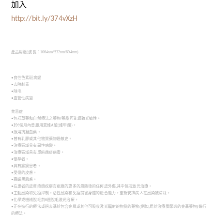
加入
http://bit.ly/374vXzH
產品用途(波長：1064nm/532nm/694nm)
●良性色素斑病變
●去除刺青
●除毛
●血管性病變
禁忌症
●包括草藥和自然療法之藥物/藥品可能導致光敏性。
●於6個月內曾服用異維A酸(維甲酸)。
●服用抗凝血藥。
●曾有乳膠或其他物質藥物過敏史。
●治療區域具有惡性病變。
●治療區域具有單純皰疹病毒。
●懷孕者。
●具有癲癇患者。
●受傷的皮膚。
●高曬黑肌膚。
●在患者的皮膚疤痕疙瘩有疤痕的更多的風險後的任何皮外傷,其中包括激光治療。
●主動感染和免疫抑制。活性感染和免疫損害身體的癒合能力。重新安排病人在感染被清除。
●化學或機械脫毛前6週脫毛激光治療。
●正在進行的療法或過去基於包含金属或其他可吸收激光輻射的物質的藥物(例如,用於治療關節炎的金基藥物)進行
的療法。