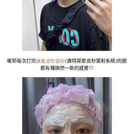
喔耶每次打完
(廣特探索皮秒雷射系統)的臉
蜂巢皮秒雷射
都有種換然一新的感覺🤍