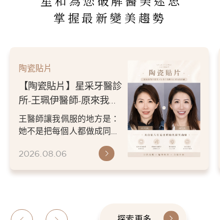
星和為您破解醫美迷思
掌握最新變美趨勢
陶瓷貼片
【陶瓷貼片】星采牙醫診
所-王珮伊醫師-原來我的
不愛笑，只是不喜歡自己
王醫師讓我佩服的地方是：
原本的牙齒
她不是把每個人都做成同一
種漂亮。 而是讓每個人變成
2026.08.06
更適合自己的樣子。 現...
探索更多