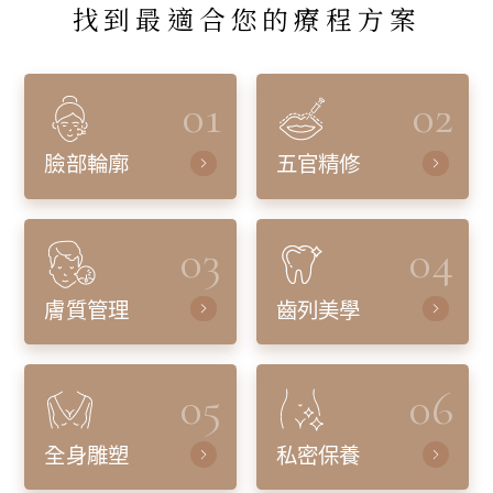
找到最適合您的療程方案
01
02
臉部輪廓
五官精修
03
04
膚質管理
齒列美學
05
06
全身雕塑
私密保養