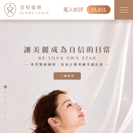
萬人好評
13,413