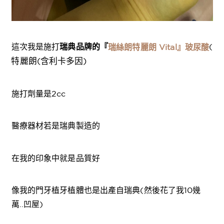
這次我是施打
瑞典品牌的『
(
瑞絲朗特麗朗
Vital
』玻尿酸
特麗朗(含利卡多因)
施打劑量是2cc
醫療器材若是瑞典製造的
在我的印象中就是品質好
像我的門牙植牙植體也是出產自瑞典(然後花了我10幾
萬..凹屋)