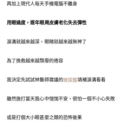
再加上現代人每天手機電腦不離身
用眼過度，逐年眼周皮膚老化失去彈性
淚溝就越來越深，眼睛就越來越無神了
為了挽救越來越頹廢的倦容
我決定先試試林醫師建議的
填補淚溝看看
玻尿酸
雖然施打當天我心中惴惴不安，很怕一個不小心失敗
或是打個大小眼甚麼之類的恐怖後果