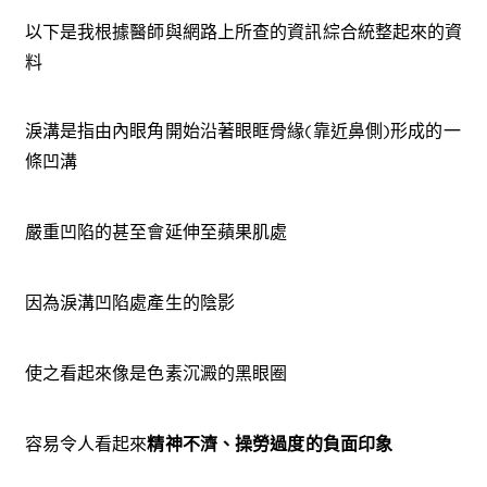
以下是我根據醫師與網路上所查的資訊綜合統整起來的資
料
淚溝是指由內眼角開始沿著眼眶骨緣(靠近鼻側)形成的一
條凹溝
嚴重凹陷的甚至會延伸至蘋果肌處
因為淚溝凹陷處產生的陰影
使之看起來像是色素沉澱的黑眼圈
容易令人看起來
精神不濟、操勞過度的負面印象