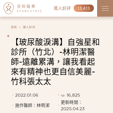
萬人好評
13,413
首頁
萬人好評
【玻尿酸淚溝】自強星和
診所（竹北）-林明潔醫
師-遠離累溝，讓我看起
來有精神也更自信美麗-
竹科張太太
2022.01.06
16,825
更新時間：
施作醫師：林明潔
2025.04.23