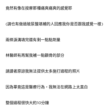
竟然有像在按摩那種痛爽痛爽的感覺耶
(請也有做過玻尿酸填補的人回應我你是否跟我感覺一樣)
兩條淚溝填完還有剩一點點劑量
林醫師有再幫我補一點顴骨的部分
請讀者原諒我無法提供太多施打過程的照片
因為畢竟這是醫療行為，我無法在網路上太直白
整個過程很快大約10分鐘