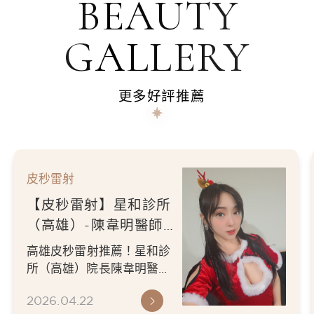
BEAUTY
GALLERY
更多好評推薦
皮秒雷射
【皮秒雷射】星和診所
（高雄）-陳韋明醫師-
給你們看看我的恐龍耳
初次做皮秒雷射會痛嗎？退
環之外，也看看我現在
紅需要幾天？星和診所（高
的膚質很漂亮滿意欸 -
雄）陳韋明醫師細心施作，
2026.04.22
紀錄皮秒雷射術後 5-7 天...
王立言