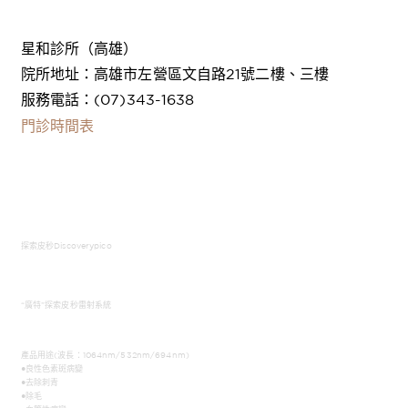
星和診所（高雄）
院所地址：高雄市左營區文自路21號二樓、三樓
服務電話：(07)343-1638
門診時間表
探索皮秒Discoverypico
“廣特”探索皮秒雷射系統
產品用途(波長：1064nm/532nm/694nm)
●良性色素斑病變
●去除刺青
●除毛