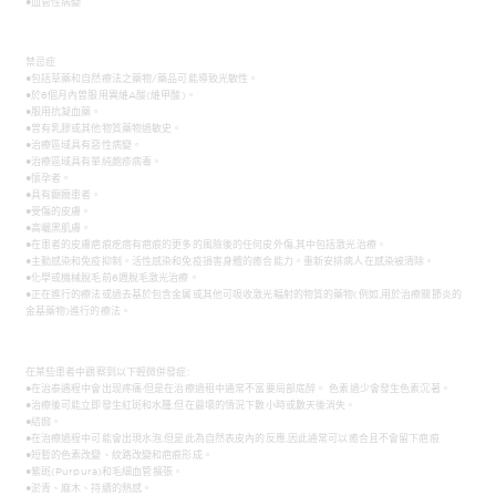
●血管性病變
禁忌症
●包括草藥和自然療法之藥物/藥品可能導致光敏性。
●於6個月內曾服用異維A酸(維甲酸)。
●服用抗凝血藥。
●曾有乳膠或其他物質藥物過敏史。
●治療區域具有惡性病變。
●治療區域具有單純皰疹病毒。
●懷孕者。
●具有癲癇患者。
●受傷的皮膚。
●高曬黑肌膚。
●在患者的皮膚疤痕疙瘩有疤痕的更多的風險後的任何皮外傷,其中包括激光治療。
●主動感染和免疫抑制。活性感染和免疫損害身體的癒合能力。重新安排病人在感染被清除。
●化學或機械脫毛前6週脫毛激光治療。
●正在進行的療法或過去基於包含金属或其他可吸收激光輻射的物質的藥物(例如,用於治療關節炎的
金基藥物)進行的療法。
在某些患者中觀察到以下輕微併發症:
●在治泰遇程中會出现疼痛·但是在治療過租中通常不富要局部底醉。 色素過少會發生色素沉著。
●治療後可能立即發生紅斑和水腫,但在最壞的情況下數小時或數天後消失。
●結痂。
●在治療過程中可能會出現水泡,但是此為自然表皮內的反應,因此通常可以癒合且不會留下疤痕
●短暫的色素改變、紋路改變和疤痕形成。
●紫斑(Purpura)和毛細血管擴張。
●淤青、麻木、持續的熱感。