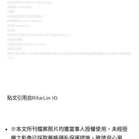
●出血性氣泡(Hemorrhagicbullae)
●黃褐斑(Melasma)
●腫脹。
●淺表血栓形成,血栓性靜脈炎。
●冷莓麻疹(Cold urticarial)
●瘀點(Petechia)。
●萎縮。
●預期外的毛髮生長(Paradoxical hypertrichosis)
●免疫反應性。
●白血球增生(Leukotrichosis)
●臨床反應差。
伟管不良反應很少見,請依原廠使用手冊操作,包含術前和術後指導,並使用適當的技術,將其不良反應最
小化。
貼文引用自Rita·Lin IG
※本文所刊檔案照片均獲當事人授權使用，未經授
權之影像已採取嚴格隱私保護措施，敬請安心瀏