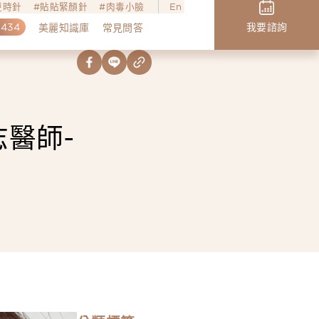
o逆時針
貼貼緊顏針
肉毒小臉
En
,434
我要諮詢
美麗知識庫
常見問答
醫師-