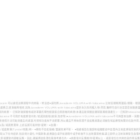
idocain 可以減低治療過程中的疼痛。禁忌症●請勿將Juvederm VOLUMA with lidocaine 注射至眼眶周圍區(眼瞼
逐漸被再吸收,因為Juvederm VOLUMA with lidocaine是非永久性的植入物·然而,醫師可自行決定是否採
生肥厚性疤痕的病患。-已知對玻尿酸和或對革蘭氏陽性細菌蛋白質過敏的病患(本產品玻尿酸由鏈球菌屬細菌產生)。-已知對lidoca
 lidocaine 不可用於有皮膚發炎和/或感染過程(痤瘀,泡疹等)●Juvederm VOLUMA with lidocane不可與雷射治
過使用方法可能對產品的滅菌,均質和功能有不良影響,所以產品不再有保證不良反應病惠必須被告知此療程有關的在副作用
以及/或感覺異常·上述反感可能持锁1星期。●血腫。
或皮膚薄(Tyndall效應)時。●療效不佳或填補/重建效果不彰。 ●根據報告在臉部和組織壓迫中血管內注射皮膚填充制
现以下任何症狀,包括視力變化,中風跡象,皮膚變白或手街過程中或手術後不久出現異常疼痛,請立即停止注射如果發生血管
立即或運發的過敏反應。因此,建議將這些潛在風險考慮在內。●病患發炎反應維持1星期以上、或是發生任何其他副作用反應