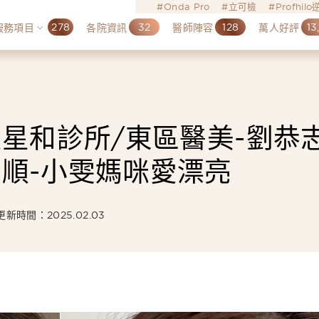
Onda Pro
立可檢
Profhil
278
32
128
13
服務項目
各院資訊
醫師陣容
萬人好評
星和診所/東區醫美-劉恭志
順-小雯媽咪愛漂亮
更新時間：2025.02.03