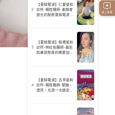
【夏娃電波】仁愛星和
診所-楊陞醫師-素顏會
線上客服
發光的秘密夏娃電波 -
陳香菱
【夏娃電波】板橋星和
診所-林虹佑醫師-最近
肌膚狀態真的需要加強
保養-Yui Huang
【夏娃電波】古亭星和
診所-楊陞醫師-緊緻、
透亮、光滑一次搞定｜
夏娃電波初體驗-Fang
美食景點分享