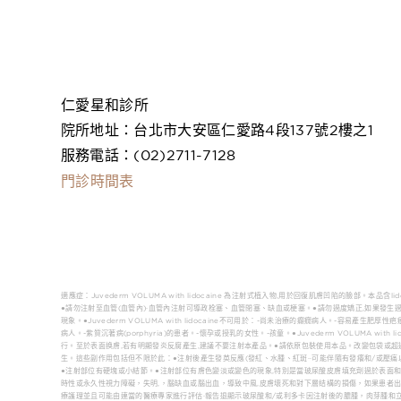
仁愛星和診所
院所地址：台北市大安區仁愛路4段137號2樓之1
服務電話：(02)2711-7128
門診時間表
適應症：Juvederm VOLUMA with lidocaine 為注射式植入物,用於回復肌膚凹陷的臉部。本品含l
●請勿注射至血管(血管內)·血管內注射可導政栓塞、血管閉塞、缺血或梗塞。●請勿過度矯正,如果發生過度矯正,
現象。●Juvederm VOLUMA with lidocaine不可用於：-尚未治療的癲癇病人。-容易產
病人。-紫質沉著病(porphyria)的患者。-懷孕或授乳的女性。-孩童。●Juvederm VOLUMA with
行。至於表面换膚,若有明顯發炎反腐產生,建議不要注射本產品。●請依原包裝使用本品。改變包袋或超
生。這些副作用包括但不限於此：●注射後產生發英反應(發紅、水腫、紅斑··可能伴隨有發癢和/或壓痛
●注射部位有硬塊或小結節。●注射部位有膚色變淡或變色的現象,特別是當玻尿酸皮膚填充劑過於表面和/
時性或永久性視力障礙，失明,，腦缺血或腦出血，導致中風,皮膚壞死和對下層结構的損傷，如果患者出
療護理並且可能由連當的醫療專家進行評估·報告退顯示玻尿酸和/或利多卡因注射後的膿腫，肉芽腫和