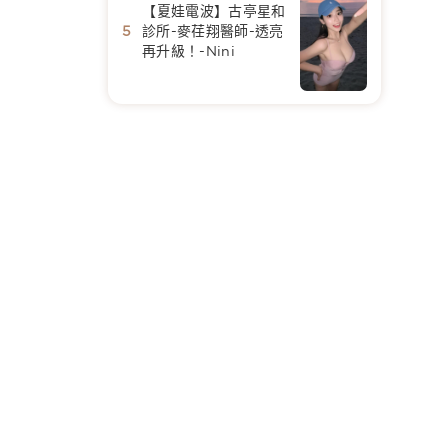
【夏娃電波】古亭星和
診所-麥荏翔醫師-透亮
再升級！-Nini