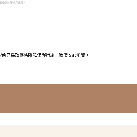
須回報經銷商與/或製造廠。
影像已採取嚴格隱私保護措施，敬請安心瀏覽。