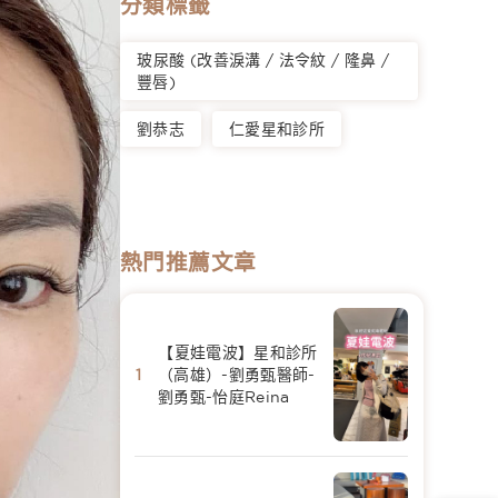
分類標籤
玻尿酸 (改善淚溝 / 法令紋 / 隆鼻 /
豐唇)
劉恭志
仁愛星和診所
熱門推薦文章
【夏娃電波】星和診所
（高雄）-劉勇甄醫師-
劉勇甄-怡庭Reina