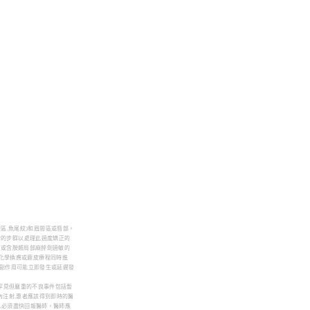
、眼袋區,魚尾紋)和眉間區或唇部。
取適當的步驟以處理此過度矯正的
ine或含胺類局部麻醉劑過敏的
療、深層化學換膚或鹿皮療程同時進
,副作用可能立即發生或延遲發
的罕見但嚴重的不良事件包括暫
內注射,惠者應該得到即時的醫
,必須盡快回報醫師。醫師應