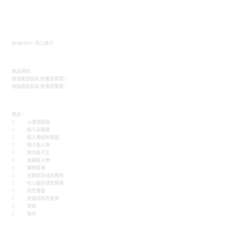
EMBODY 核心美力
產品用途:
增強腹部肌肉,使腹部緊實。
增強臀部肌肉,使臀部緊實。
禁忌：
 心律調節器
 植人去顫器
 植入神經刺激器
 電子植入物
 肺功能不全
 金屬植入物
 藥物幫浦
 在頭部區域的應用
 在心臟區域的應用
 惡性腫瘤
 受傷或肌肉受損
 發燒
 懷孕