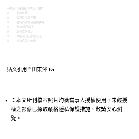
可能副作用包括下列但不限於:
 肌肉疼痛
 暫時性肌肉痙攀
 暫時的關節或肌腱疼痛
 .肌肉體積增長
 肌內脂肪減少
 .局部紅班或皮膚發紅
 增加局部血流量
貼文引用自田東澤 IG
※本文所刊檔案照片均獲當事人授權使用，未經授
權之影像已採取嚴格隱私保護措施，敬請安心瀏
覽。