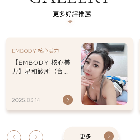
更多好評推薦
EMBODY 核心美力
【EMBODY 核心美
力】星和診所（台
北）-曾子珊醫師-懶人
的被動式肌肉鍛鍊-鍾
以希
2025.03.14
更多