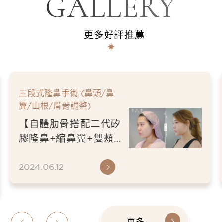
GALLERY
Mills診所隆乳研究員
韓國
BK東洋整形醫院研究員
更多好評推薦
韓國Doctorsmi整形醫院研
究員
中華民國外科醫學會
會員
台灣美容外科醫學會
會員
三段式隆鼻手術 (鼻頭/鼻
翼/山根/眉骨調整)
【自體肋骨搭配二代矽
膠隆鼻+縮鼻翼+雙頰
抽脂+下巴補脂】逆時
整形外科診所-邱大睿
2024.06.12
醫師-我的下巴出現
了！鼻子變美與天鵝頸
再現
更多