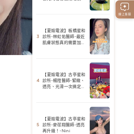
陳香菱
線上客服
【夏娃電波】板橋星和
診所-林虹佑醫師-最近
肌膚狀態真的需要加強
保養-Yui Huang
【夏娃電波】古亭星和
診所-楊陞醫師-緊緻、
透亮、光滑一次搞定｜
夏娃電波初體驗-Fang
美食景點分享
【夏娃電波】古亭星和
診所-麥荏翔醫師-透亮
再升級！-Nini