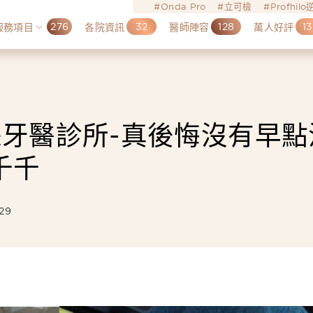
Onda Pro
立可檢
Profhil
276
32
128
13
服務項目
各院資訊
醫師陣容
萬人好評
牙醫診所-真後悔沒有早點
千千
29