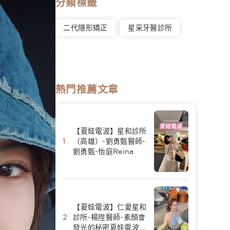
分類標籤
二代隱形矯正
星采牙醫診所
熱門推薦文章
【夏娃電波】星和診所
（高雄）-劉勇甄醫師-
劉勇甄-怡庭Reina
【夏娃電波】仁愛星和
診所-楊陞醫師-素顏會
發光的秘密夏娃電波 -