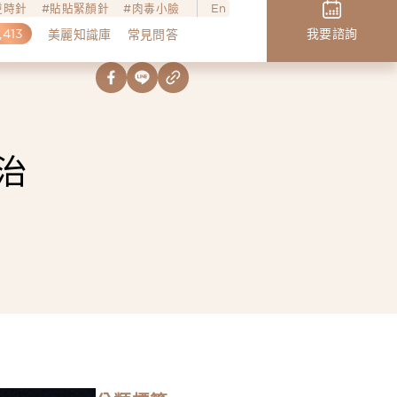
o逆時針
貼貼緊顏針
肉毒小臉
En
,413
我要諮詢
美麗知識庫
常見問答
治