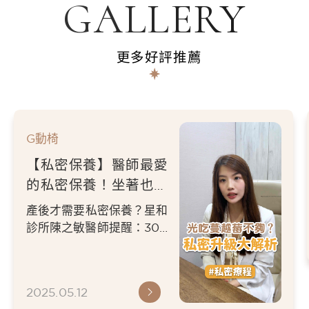
GALLERY
更多好評推薦
G動椅
【私密保養】醫師最愛
的私密保養！坐著也能
變緊實 ft. 星和診所-
產後才需要私密保養？星和
陳之敏醫師
診所陳之敏醫師提醒：30
歲起膠原蛋白流失，私密處
也會悄悄老化！提前透過
G...
2025.05.12