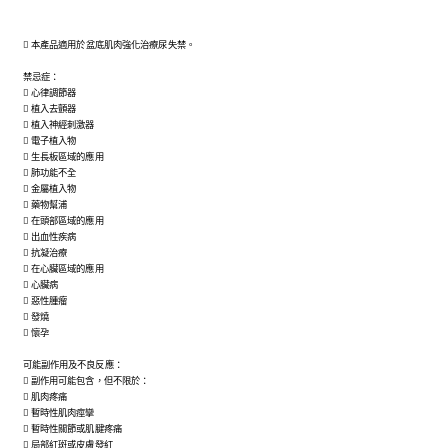
 本產品適用於盆底肌肉強化治療尿失禁。
禁忌症：
 心律調節器
 植入去顫器
 植入神經刺激器
 電子植入物
 生長板區域的應用
 肺功能不全
 金屬植入物
 藥物幫浦
 在頭部區域的應用
 出血性疾病
 抗凝治療
 在心臟區域的應用
 心臟病
 惡性腫瘤
 發燒
 懷孕
可能副作用及不良反應：
 副作用可能包含，但不限於：
 肌肉疼痛
 暫時性肌肉痙攣
 暫時性關節或肌腱疼痛
 局部紅斑或皮膚發紅