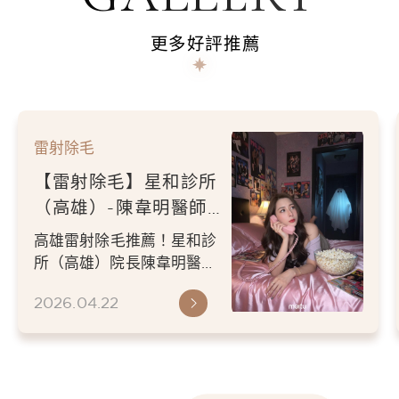
更多好評推薦
雷射除毛
【雷射除毛】星和診所
（高雄）-陳韋明醫師-
堅持是讓自己重捨自信
極度怕痛不敢嘗試雷射除
的原則-通靈少女-顏米
毛？高雄星和診所陳韋明醫
霓
師腋下雷射除毛體驗分享！
2026.04.22
醫師手法超溫柔、醫護團隊
親切專...