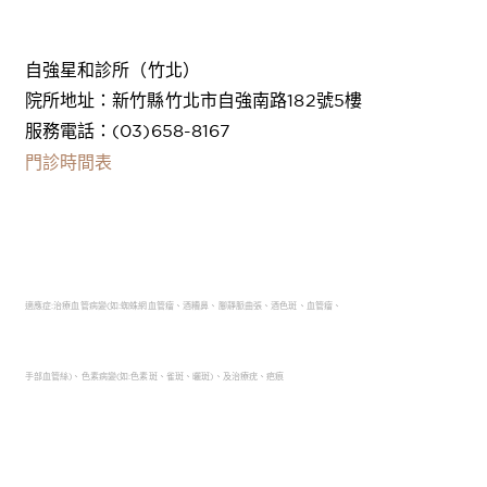
自強星和診所（竹北）
院所地址：新竹縣竹北市自強南路182號5樓
服務電話：(03)658-8167
門診時間表
適應症:治療血管病變(如:蜘蛛網血管瘤、酒糟鼻、腳靜脈曲張、酒色斑、血管瘤、
手部血管絲)、色素病變(如:色素斑、雀斑、曬斑)、及治療疣、疤痕