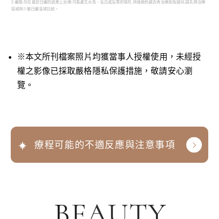
 曬傷:勿在最近日曬的皮膚上治療,可能產生水泡、反白或反黑的情形,待後顏色褪去再治療如有疑间,請先將治療
區城與少量日曬區域比較。
※本文所刊檔案照片均獲當事人授權使用，未經授
權之影像已採取嚴格隱私保護措施，敬請安心瀏
覽。
療程可能的不適反應與注意事項
BEAUTY