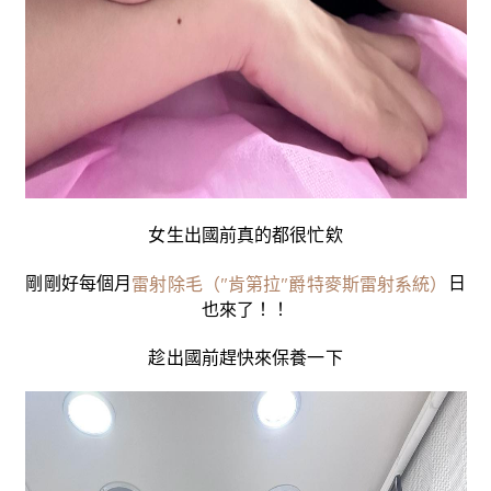
女生出國前真的都很忙欸
剛剛好每個月
日
雷射除毛（"肯第拉"爵特麥斯雷射系統）
也來了！！
趁出國前趕快來保養一下