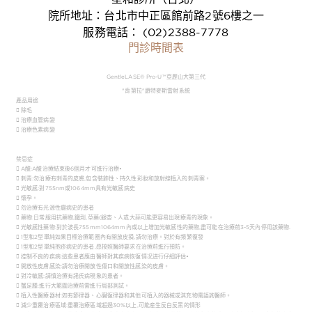
院所地址：台北市中正區館前路2號6樓之一
服務電話： (02)2388-7778
門診時間表
GentleLASE®
Pro-U
™亞歷山大第三代
"肯第拉"爵特麥斯雷射系統
產品用途
 除毛
 治療血管病變
 治療色素病變
禁忌症
 A酸:A酸治療結束後6個月才可進行治療•
 刺青:勿治療有刺青的皮膚,包含裝飾性、持久性彩妝和放射線植入的刺青案。
 光敏感:對755nm或1064mm具有光敏感病史
 懷孕。
 勿治療有光源性癲病史的患者
 藥物:日常服用抗藥物,鐵劑,草藥(銀杏、人或大蒜可能更容易出現療青的現象。
 光敏感性藥物:對於波長755mm1064mm內或以上增加光敏感性的藥物,盡可能在治療前3-5天內停用該藥物.
 1型和2型單純如果目標治療範圈內有開放皮損,請勿治療。對於有頻繁復發
 1型和2型單純抱疹病史的患者,愿按照醫師要求在治療前進行預防。
 控制不良的疾病:這些患者應由醫師對其疾病恢復情况进行仔細評估•
 開放性皮膚感染:請勿治療開放性傷口和開放性感染的皮膚。
 對冷敏感:請慎治療有諾氏病現象的患者。
 蟹足腫:進行大範圍治療前需進行局部測試。
 植入性醫療器材:如有節律器、心臟復律器和其他可植入的器械或淇充物需語詢醫師。
 減少重覆治療區域:重覆治療區域超過30%以上,可能産生反白反黑的情形