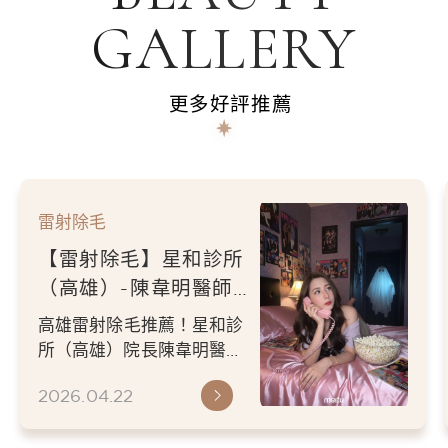
GALLERY
更多好評推薦
雷射除毛
【雷射除毛】星和診所
（高雄）-陳韋明醫師-
每個月固定版路回娘家
高雄雷射除毛推薦！星和診
看帥醫師-通靈少女-顏
所（高雄）院長陳韋明醫師
米霓
專業評估，針對毛髮生長週
2026.04.22
期提供精準舒適的雷射除毛
保養...