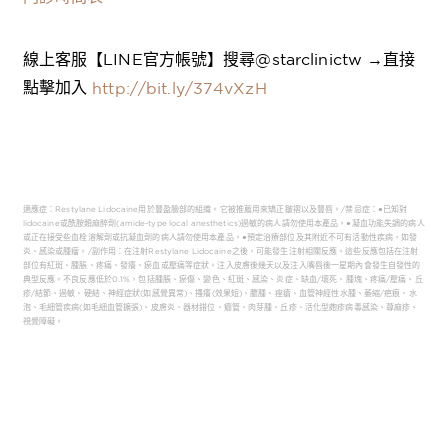
線上客服【LINE官方帳號】搜尋@starclinictw →直接
點擊加入
http://bit.ly/374vXzH
適應症：Restylane Lidocaine用於豐盈臉部的組織。它被推薦用來矯正皺褶以及豐唇。/禁忌症：●已知對
lidocaine或酰胺類麻醉劑(amide-type local anesthetics)過敏的病人請勿使用本產品。●凝血功能失調的病人
或正在接受些血栓溶解劑或抗凝血劑的病人請勿使用本產品。●預定治療部位及其附近不可有活動性疾病，如發
炎、感染或腫瘤。/副作用：在注射Restylane Lidocaine之後，可能發生注射相關反應。這些反應包括在注射
部位有紅斑、腫脹、疼痛、發癢、瘀血或壓痛等症狀。注入皮膚後幾天以及注入嘴唇後一星期內會發生自發性的
典型反應。不良反應低於0.1%，包括腫脹、瘀傷、變色、紅斑、感染、炎症、缺血/壞死、腫塊、疼痛/壓痛、丘
疹/結節、過敏、硬結、神經症狀(如感覺異常)、搔癢(效果短)、膿腫、痤瘡、血管神經性水腫、萎縮/疤痕、水
泡、毛細管疾病(如毛細血管擴張)、皮膚炎、器材錯位、瘺管、肉芽腫、丘疹、活化型皰疹病毒感染、蕁麻疹、
視覺障礙。