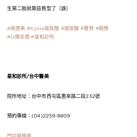
生第二胎就靠這唇型了（誤）
#高德美 #Kysse玻尿酸
#玻尿酸
#豐唇
#翹唇
#Q彈澎潤
#星和診所
星和診所
/
台中醫美
院所地址：台中市西屯區惠來路二段232號
預約專線：(04)2259-8809
門診時間表