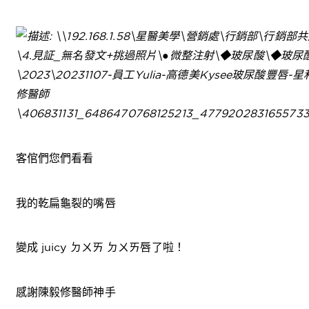
客倌們您們看看
我的乾扁龜裂的嘴唇
變成 juicy ㄉㄨㄞ ㄉㄨㄞ唇了啦！
感謝陳毅修醫師神手