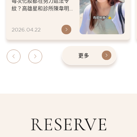
每次化妝都在努力遮法令
遮蓋法令紋的部分 整
紋？高雄星和診所陳韋明醫
個人狀態就好超多的-
師大分子玻尿酸（星星針）
體驗分享！對症下藥填補臉
小李
2026.04.22
部凹陷...
更多
RESERVE