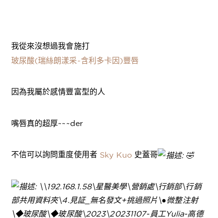
我從來沒想過我會施打
玻尿酸(瑞絲朗漾采-含利多卡因)豐唇
因為我屬於感情豐富型的人
嘴唇真的超厚~~~der
不信可以詢問重度使用者
史蓋哥
Sky Kuo