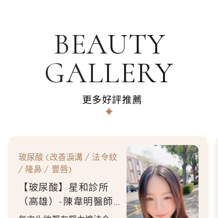
師
國軍高雄總醫院專科醫
師
朝仁耳鼻喉科醫師
BEAUTY
中華民國醫學美容醫學會醫
師
台灣顏面整形重建外科
GALLERY
學會醫師
更多好評推薦
玻尿酸 (改善淚溝 / 法令紋
/ 隆鼻 / 豐唇)
【玻尿酸】星和診所
（高雄）-陳韋明醫師-
每次化妝的時候 只要