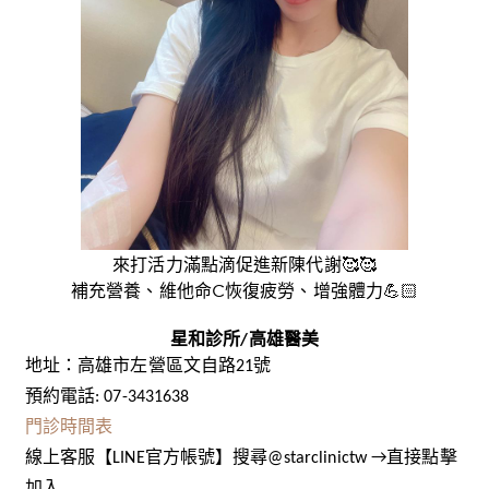
來打活力滿點滴促進新陳代謝🥰🥰
補充營養、維他命C恢復疲勞、增強體力💪🏻
星和診所/高雄醫美
地址：高雄市左營區文自路21號
預約電話: 07-3431638
門診時間表
線上客服【LINE官方帳號】搜尋@starclinictw →直接點擊