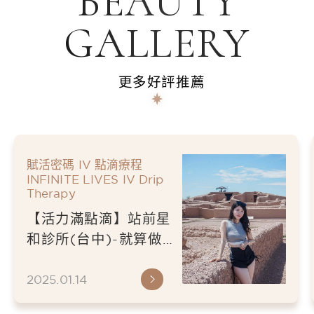
BEAUTY
GALLERY
更多好評推薦
賦活密碼 IV 點滴療程
INFINITE LIVES IV Drip
Therapy
【活力滿點滴】站前星
和診所(台中)-就算做
再多防曬依舊黑了一
圈，立馬來星和診所初
2025.01.14
次體驗打活力滿點滴急