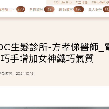
Onda Pro
立可檢
Profhil
278
32
128
13
服務項目
各院資訊
醫師陣容
萬人好評
DC生髮診所-方孝俤醫師_
師巧手增加女神纖巧氣質
更新時間：2024.10.16