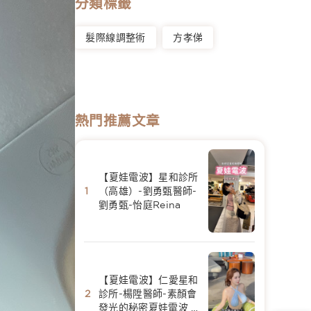
分類標籤
髮際線調整術
方孝俤
熱門推薦文章
【夏娃電波】星和診所
（高雄）-劉勇甄醫師-
劉勇甄-怡庭Reina
【夏娃電波】仁愛星和
診所-楊陞醫師-素顏會
發光的秘密夏娃電波 -