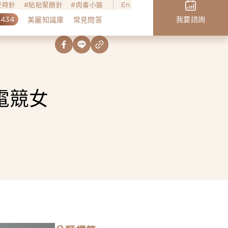
o逆時針
貼貼緊顏針
肉毒小臉
En
,434
我要諮詢
美麗知識庫
常見問答
電競女