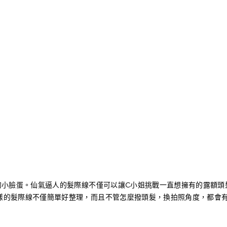
的小臉蛋。仙氣逼人的髮際線不僅可以讓C小姐挑戰一直想擁有的露額頭
樣的髮際線不僅簡單好整理，而且不管怎麼撥頭髮，換拍照角度，都會