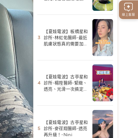
陳香菱
線上客服
【夏娃電波】板橋星和
診所-林虹佑醫師-最近
肌膚狀態真的需要加強
保養-Yui Huang
【夏娃電波】古亭星和
診所-楊陞醫師-緊緻、
透亮、光滑一次搞定｜
夏娃電波初體驗-Fang
美食景點分享
【夏娃電波】古亭星和
診所-麥荏翔醫師-透亮
再升級！-Nini