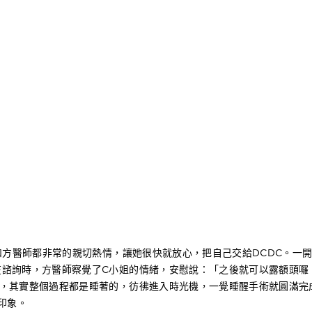
和方醫師都非常的親切熱情，讓她很快就放心，把自己交給DCDC。一
在諮詢時，方醫師察覺了C小姐的情緒，安慰說：「之後就可以露額頭囉
享，其實整個過程都是睡著的，彷彿進入時光機，一覺睡醒手術就圓滿完
印象。