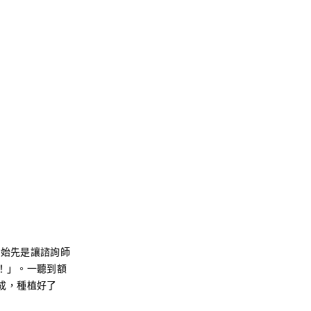
開始先是讓諮詢師
！」。一聽到額
成，種植好了