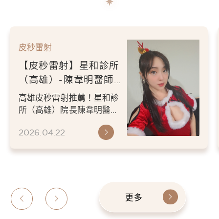
皮秒雷射
【皮秒雷射】星和診所
（高雄）-陳韋明醫師-
想要過年走春出遊時時
高雄皮秒雷射推薦！星和診
候擁有漂亮的肌膚 -茉
所（高雄）院長陳韋明醫師
莉Moni
專業評估，專為肌膚斑點與
2026.04.22
色素沉著提供客製化皮秒雷
射療...
更多