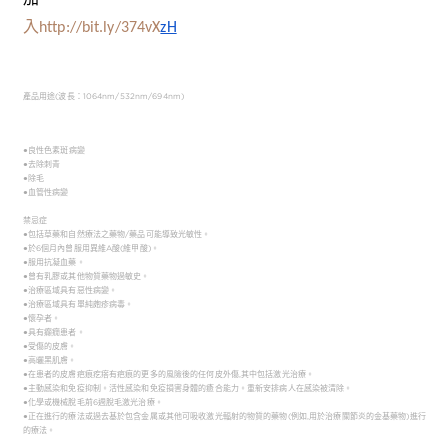
加
入
http://bit.ly/374vX
zH
產品用途(波長：1064nm/532nm/694nm)
●良性色素斑病變
●去除刺青
●除毛
●血管性病變
禁忌症
●包括草藥和自然療法之藥物/藥品可能導致光敏性。
●於6個月內曾服用異維A酸(維甲酸)。
●服用抗凝血藥。
●曾有乳膠或其他物質藥物過敏史。
●治療區域具有惡性病變。
●治療區域具有單純皰疹病毒。
●懷孕者。
●具有癲癇患者。
●受傷的皮膚。
●高曬黑肌膚。
●在患者的皮膚疤痕疙瘩有疤痕的更多的風險後的任何皮外傷,其中包括激光治療。
●主動感染和免疫抑制。活性感染和免疫損害身體的癒合能力。重新安排病人在感染被清除。
●化學或機械脫毛前6週脫毛激光治療。
●正在進行的療法或過去基於包含金属或其他可吸收激光輻射的物質的藥物(例如,用於治療關節炎的金基藥物)進行
的療法。