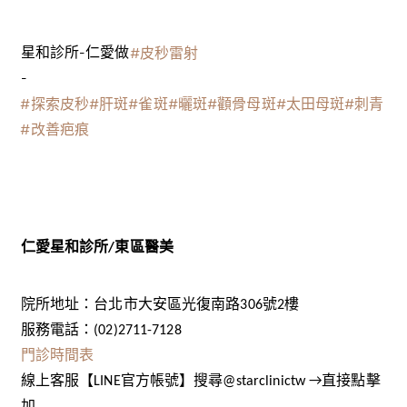
星和診所-仁愛做
#皮秒雷射
-
#探索皮秒
#肝斑
#雀斑
#曬斑
#顴骨母斑
#太田母斑
#刺青
#改善疤痕
仁愛星和診所/東區醫美
院所地址：台北市大安區光復南路306號2樓
服務電話：(02)2711-7128
門診時間表
線上客服【LINE官方帳號】搜尋@starclinictw →直接點擊