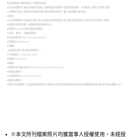
在某些患者中觀察到以下輕微併發症:
●在治泰遇程中會出现疼痛·但是在治療過租中通常不富要局部底醉。 色素過少會發生色素沉著。
●治療後可能立即發生紅斑和水腫,但在最壞的情況下數小時或數天後消失。
●結痂。
●在治療過程中可能會出現水泡,但是此為自然表皮內的反應,因此通常可以癒合且不會留下疤痕
●短暫的色素改變、紋路改變和疤痕形成。
●紫斑(Purpura)和毛細血管擴張。
●淤青、麻木、持續的熱感。
●出血性氣泡(Hemorrhagicbullae)
●黃褐斑(Melasma)
●,腫脹。
.●淺表血栓形成,血栓性靜脈炎。
●冷莓麻疹(Cold urticarial)
●瘀點(Petechia)。
●萎縮。
●預期外的毛髮生長(Paradoxical hypertrichosis)
●免疫反應性。
●白血球增生(Leukotrichosis)
●臨床反應差。
伟管不良反應很少見,請依原廠使用手冊操作,包含術前和術後指導,並使用適當的技術,將其不良反應最小化。
※本文所刊檔案照片均獲當事人授權使用，未經授