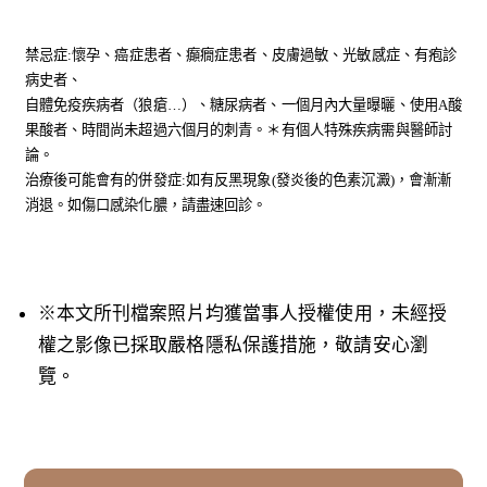
禁忌症:懷孕、癌症患者、癲癇症患者、皮膚過敏、光敏感症、有疱診
病史者、
自體免疫疾病者（狼瘡…）、糖尿病者、一個月內大量曝曬、使用A酸
果酸者、時間尚未超過六個月的刺青。＊有個人特殊疾病需與醫師討
論。
治療後可能會有的併發症:如有反黑現象(發炎後的色素沉澱)，會漸漸
消退。如傷口感染化膿，請盡速回診。
※本文所刊檔案照片均獲當事人授權使用，未經授
權之影像已採取嚴格隱私保護措施，敬請安心瀏
覽。