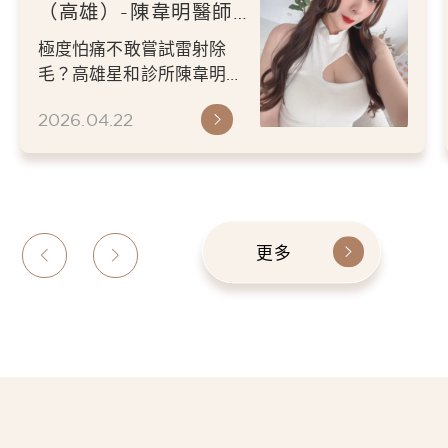
（高雄）-陳韋明醫師-
堅持是讓自己重捨自信
極度怕痛不敢嘗試雷射除
的原則-通靈少女-顏米
毛？高雄星和診所陳韋明醫
霓
師腋下雷射除毛體驗分享！
2026.04.22
醫師手法超溫柔、醫護團隊
親切專...
更多