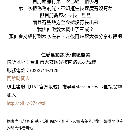
目前距離打第一次已經一個多月
第一次把毛毛剃光，不知道生長速度有沒有差
但目前觀察才長長一些些
而且有些地方至今還沒有長出來
我估計毛髮大概少了三成？
預計會持續打到六次左右，之後再來跟大家分享心得吧
仁愛星和診所/東區醫美
院所地址：台北市大安區光復南路306號2樓
服務電話：(02)2711-7128
門診時間表
線上客服【LINE官方帳號】搜尋@starclinictw →直接點擊
加入
http://bit.ly/374vXzH
適應症:深淺層斑點、泛紅問題、刺青、皮膚多餘的毛髮、輕微至中等
的發言性青春痘