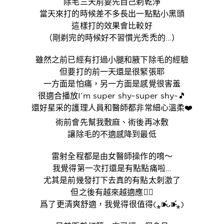
除毛三天前要先自己剃乾淨
當天來打的時候差不多長出一點點小黑頭
這樣打的效果會比較好
（剛剃完的時候好不習慣光禿禿的…）
雖然之前已經有打過小腿和腋下除毛的經驗
但要打的前一天還是很緊張耶
一方面是怕痛，另一方面是感覺很害羞
很適合播放I’m super shy~super shy~🎵
還好星采的護理人員和醫師都非常細心溫柔❤️
術前會先幫我敷麻、術後再冰敷
讓除毛的不適感降到最低
雷射全程都是由女醫師操作的唷～
我覺得第一次打還是有點點痛啦…
尤其是前幾發打下去真的有點太刺激了
但之後有越來越適應👌🏻
爲了更清爽舒適，我覺得很值得(⁎⁍̴̛ᴗ⁍̴̛⁎)