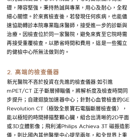
礎，陣容堅強，秉持熱誠與專業，用心及耐心，全程
細心關懷。於來賓檢查後，若發現任何疾病，也能儘
速協助轉診本院專業臨床醫師，接受進一步的診斷與
治療。因檢查位於同一家醫院，避免來賓至它院時需
再接受重覆檢查，以節省時間和費用，這是一些獨立
的健檢中心所無法做到的。
2. 高端的檢查儀器
新光醫院不吝於投資在先進的檢查儀器:如引進
mPET/CT 正子斷層掃瞄儀，將解析度及檢查時間同
步提升；自建迴旋加速器中心；針對心血管檢查的GE
Revolution CT（極致全景寶石電腦斷層檢查儀），
能以極短的時間掃描整顆心臟，組合出清晰的2D平面
或3D立體影像；飛利浦Philips Achieva 3T 磁振造影
儀，則比國內其他醫學中心提早兩年，和全世界上重