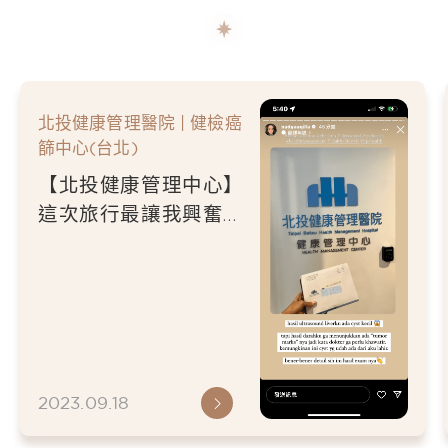
院 | 健檢癌
北投健康管理醫院 
篩中心(台北)
管理中心】
【北投健康管
讓我興奮
在台灣的五星
行全面的高
受全面身體檢
－印尼網紅
棒-越南網紅Hà 
2023.09.18