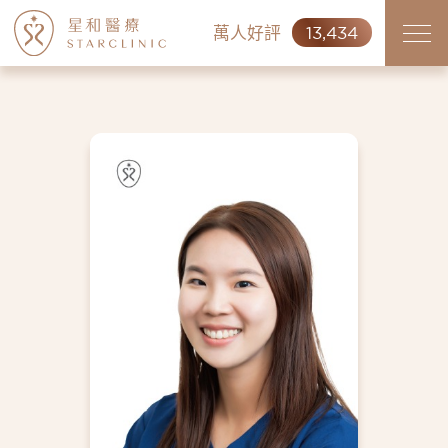
萬人好評
13,434