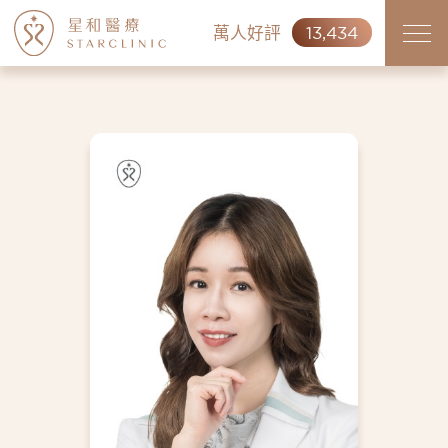
萬人好評
13,434