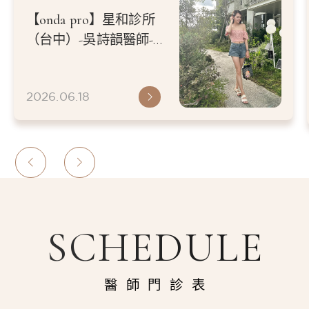
【onda pro】星和診所
（台中）-吳詩韻醫師-最
近天氣越來越熱，穿上熱
褲才發現 大腿內側不只
2026.06.18
肉肉變明顯 連線條都有
點鬆弛感了-黃綺綺
ฅ՞•ﻌ•՞ฅ
SCHEDULE
醫師門診表