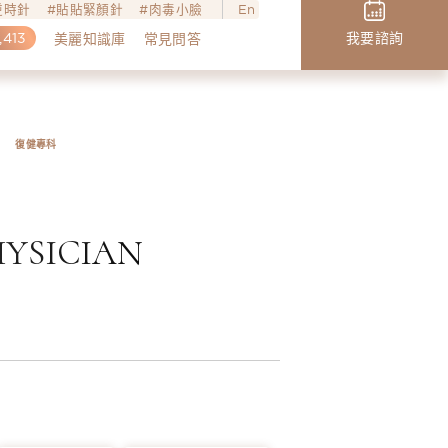
o逆時針
貼貼緊顏針
肉毒小臉
En
,413
我要諮詢
美麗知識庫
常見問答
復健專科
YSICIAN
穎