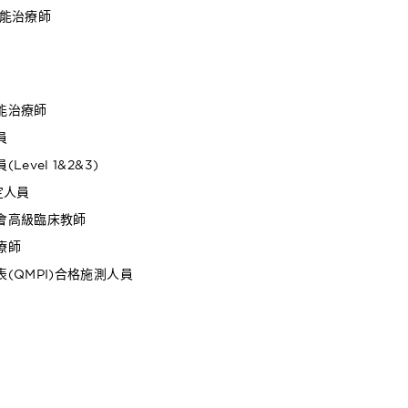
職能治療師
能治療師
員
evel 1&2&3)
定人員
會高級臨床教師
療師
(QMPI)合格施測人員