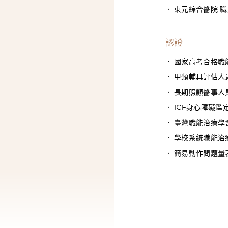
東元綜合醫院 
認證
國家高考合格職
甲類輔具評估人
長期照顧醫事人員(L
ICF身心障礙鑑
臺灣職能治療學
學校系統職能治
簡易動作問題量表