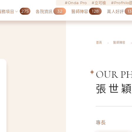
Onda Pro
立可檢
Profhil
275
32
128
13
服務項目
各院資訊
醫師陣容
萬人好評
首頁
醫師陣容
OUR PH
張世
專長