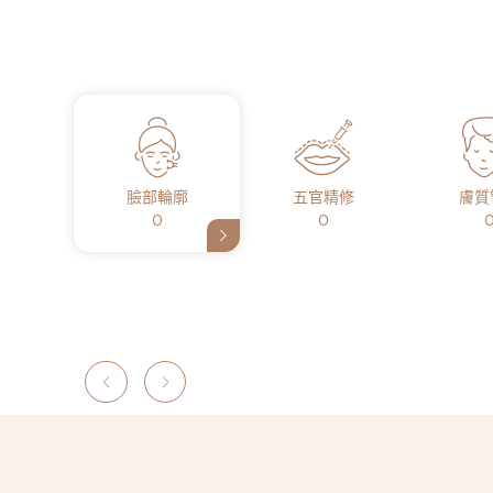
臉部輪廓
五官精修
膚質
0
0