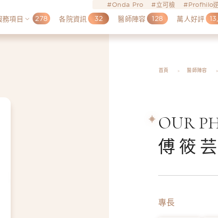
Onda Pro
立可檢
Profhil
278
32
128
13
服務項目
各院資訊
醫師陣容
萬人好評
首頁
醫師陣容
OUR PH
傅筱
專長