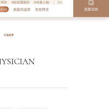
o逆時針
貼貼緊顏針
肉毒小臉
En
,434
我要諮詢
美麗知識庫
常見問答
牙齒美學
YSICIAN
芸