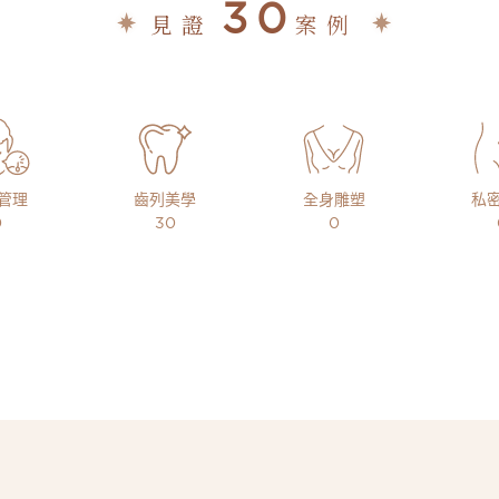
30
見證
案例
管理
齒列美學
全身雕塑
私
0
30
0