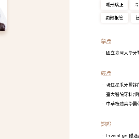
隱形矯正
冷
顯微根管
學歷
國立臺灣大學牙
經歷
現任星采牙醫診
臺大醫院牙科部
中華植體美學醫
認證
Invisalign