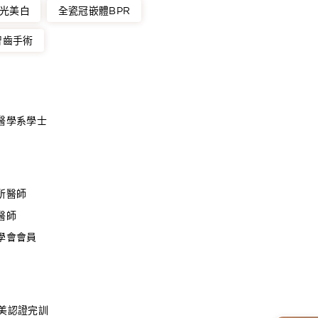
光美白
全瓷冠嵌體BPR
智齒手術
醫學系學士
所醫師
醫師
學會會員
 隱適美認證完訓