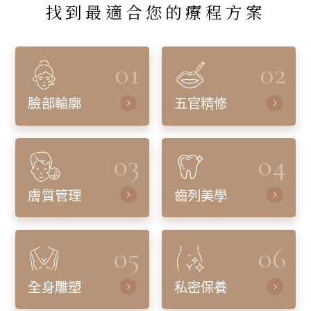
找到最適合您的療程方案
01
02
臉部輪廓
五官精修
03
04
膚質管理
齒列美學
05
06
全身雕塑
私密保養