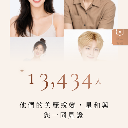
線上
客服
13,434
人
他們的美麗蛻變，星和與
您一同見證