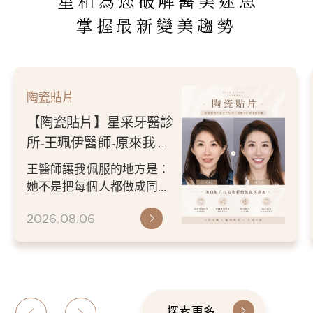
星和為您破解醫美迷思
掌握最新變美趨勢
陶瓷貼片
【陶瓷貼片】星采牙醫診
所-王珮伊醫師-原來我的
不愛笑，只是不喜歡自己
王醫師讓我佩服的地方是：
原本的牙齒
她不是把每個人都做成同一
種漂亮。 而是讓每個人變成
2026.08.06
更適合自己的樣子。 現...
探索更多