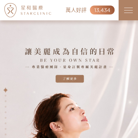
萬人好評
13,434