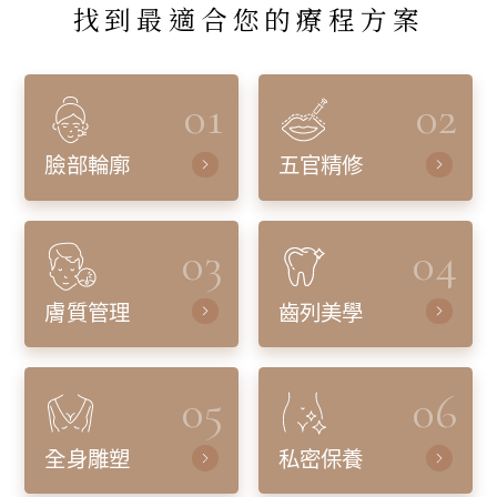
找到最適合您的療程方案
01
02
臉部輪廓
五官精修
03
04
膚質管理
齒列美學
05
06
全身雕塑
私密保養