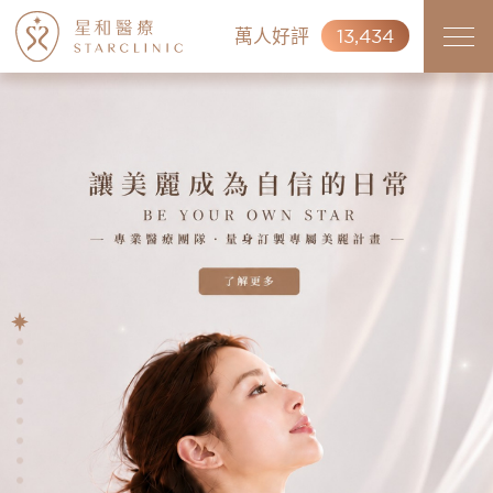
萬人好評
13,434