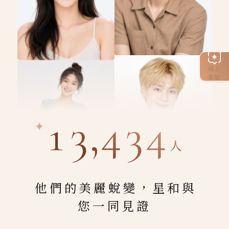
線上
客服
13,434
人
他們的美麗蛻變，星和與
您一同見證