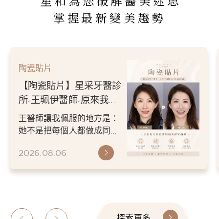
星和為您破解醫美迷思
掌握最新變美趨勢
陶瓷貼片
【陶瓷貼片】星采牙醫診
所-王珮伊醫師-原來我的
不愛笑，只是不喜歡自己
王醫師讓我佩服的地方是：
原本的牙齒
她不是把每個人都做成同一
種漂亮。 而是讓每個人變成
2026.08.06
更適合自己的樣子。 現...
探索更多