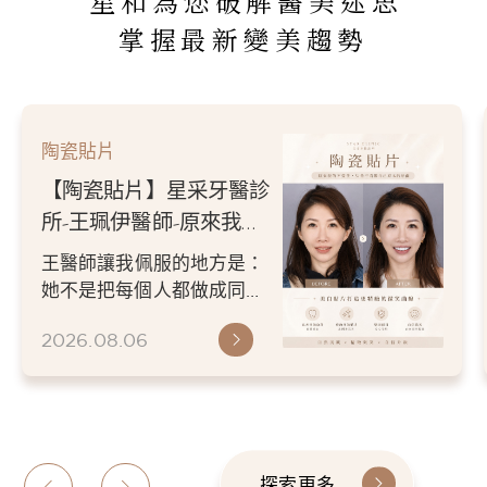
星和為您破解醫美迷思
掌握最新變美趨勢
陶瓷貼片
【陶瓷貼片】星采牙醫診
所-王珮伊醫師-原來我的
不愛笑，只是不喜歡自己
王醫師讓我佩服的地方是：
原本的牙齒
她不是把每個人都做成同一
種漂亮。 而是讓每個人變成
2026.08.06
更適合自己的樣子。 現...
探索更多