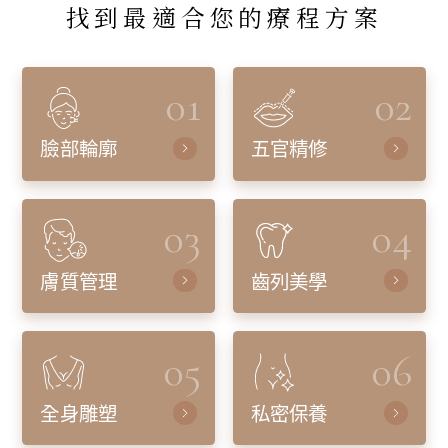
找到最適合您的療程方案
01
02
臉部輪廓
五官精修
03
04
膚質管理
齒列美學
05
06
全身雕塑
私密保養