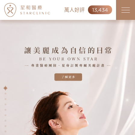
萬人好評
13,434