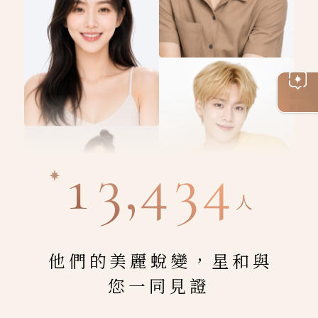
線上
客服
13,434
人
他們的美麗蛻變，星和與
您一同見證