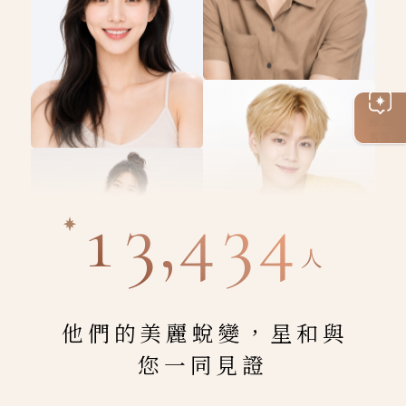
線上
客服
13,434
人
他們的美麗蛻變，星和與
您一同見證