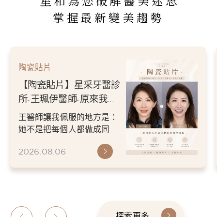
星和為您破解醫美迷思
掌握最新變美趨勢
陶瓷貼片
【陶瓷貼片】星采牙醫診
所-王珮伊醫師-原來我的
不愛笑，只是不喜歡自己
王醫師讓我佩服的地方是：
原本的牙齒
她不是把每個人都做成同一
種漂亮。 而是讓每個人變成
2026.08.06
更適合自己的樣子。 現...
探索更多