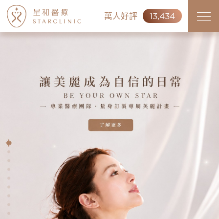
萬人好評
13,434