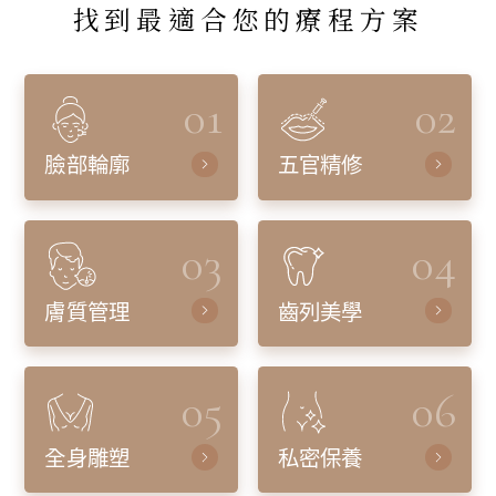
找到最適合您的療程方案
01
02
臉部輪廓
五官精修
03
04
膚質管理
齒列美學
05
06
全身雕塑
私密保養