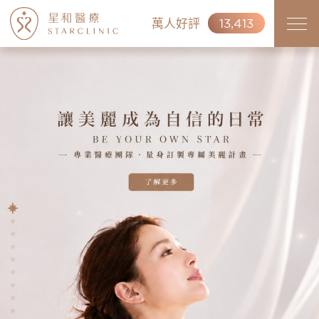
萬人好評
13,413