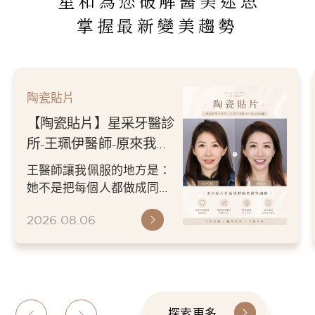
星和為您破解醫美迷思
掌握最新變美趨勢
陶瓷貼片
【陶瓷貼片】星采牙醫診
所-王珮伊醫師-原來我的
不愛笑，只是不喜歡自己
王醫師讓我佩服的地方是：
原本的牙齒
她不是把每個人都做成同一
種漂亮。 而是讓每個人變成
2026.08.06
更適合自己的樣子。 現...
探索更多