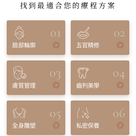
找到最適合您的療程方案
01
02
臉部輪廓
五官精修
03
04
膚質管理
齒列美學
05
06
全身雕塑
私密保養